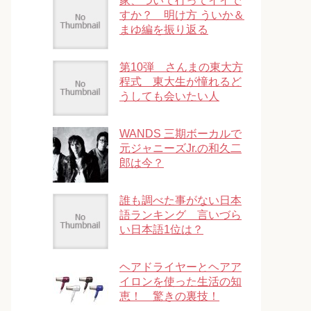
家、ついて行ってイイで
すか？ 明け方 ういか＆
まゆ編を振り返る
第10弾 さんまの東大方
程式 東大生が憧れるど
うしても会いたい人
WANDS 三期ボーカルで
元ジャニーズJr.の和久二
郎は今？
誰も調べた事がない日本
語ランキング 言いづら
い日本語1位は？
ヘアドライヤーとヘアア
イロンを使った生活の知
恵！ 驚きの裏技！