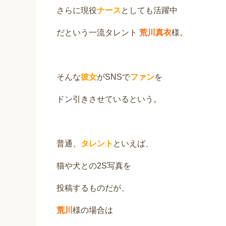
さらに現役
ナース
としても活躍中
だという一流タレント
荒川真衣
様。
そんな
彼女
がSNSで
ファン
を
ドン引きさせているという。
普通、
タレント
といえば、
猫や犬との2S写真を
投稿するものだが、
荒川
様の場合は