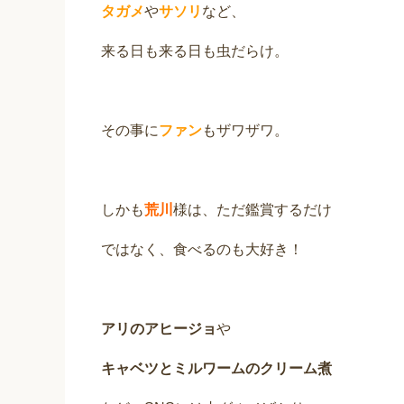
タガメ
や
サソリ
など、
来る日も来る日も虫だらけ。
その事に
ファン
もザワザワ。
しかも
荒川
様は、ただ鑑賞するだけ
ではなく、食べるのも大好き！
アリのアヒージョ
や
キャベツとミルワームのクリーム煮