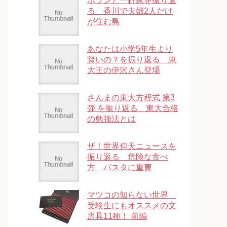
ポツンと一軒家を振り返
る 香川で夫婦2人だけ
が住む島
あなたは小学5年生より
賢いの？を振り返る 東
大王の伊沢さん登場
さんまの東大方程式 第3
弾 を振り返る 東大合格
の勉強法とは
ザ！世界仰天ニュースを
振り返る 危険な食べ
方 パスタに重曹
マツコの知らない世界
受験生にもオススメの文
房具11種！ 前編