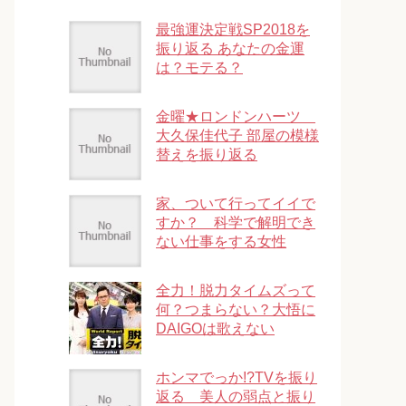
最強運決定戦SP2018を
振り返る あなたの金運
は？モテる？
金曜★ロンドンハーツ
大久保佳代子 部屋の模様
替えを振り返る
家、ついて行ってイイで
すか？ 科学で解明でき
ない仕事をする女性
全力！脱力タイムズって
何？つまらない？大悟に
DAIGOは歌えない
ホンマでっか!?TVを振り
返る 美人の弱点と振り