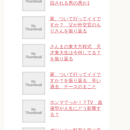
回される男の愚か1
家、ついて行ってイイで
すか？ 父が外交官のも
りさんを振り返る
さんまの東大方程式 天
才東大生は今何してる？
を振り返る
家、ついて行ってイイで
すか？を振り返る 辛い
過去、ナースのまこと
ホンマでっか！？TV 血
液型が人生にどう影響す
る？