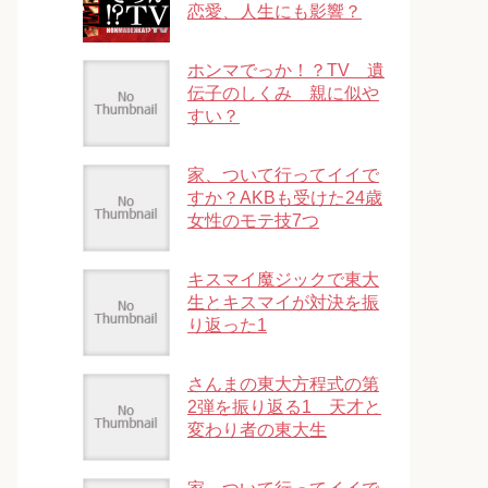
恋愛、人生にも影響？
ホンマでっか！？TV 遺
伝子のしくみ 親に似や
すい？
家、ついて行ってイイで
すか？AKBも受けた24歳
女性のモテ技7つ
キスマイ魔ジックで東大
生とキスマイが対決を振
り返った1
さんまの東大方程式の第
2弾を振り返る1 天才と
変わり者の東大生