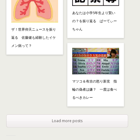
あなたは小学5年生より賢い
の？を振り返る ぱーてぃー
ちゃん
ザ！世界仰天ニュースを振り
返る 佐藤健も経験したイケ
メン病って？
マツコ＆有吉の怒り新党 指
輪の偽者は嫌？ 一度は食べ
るべきカレー
Load more posts