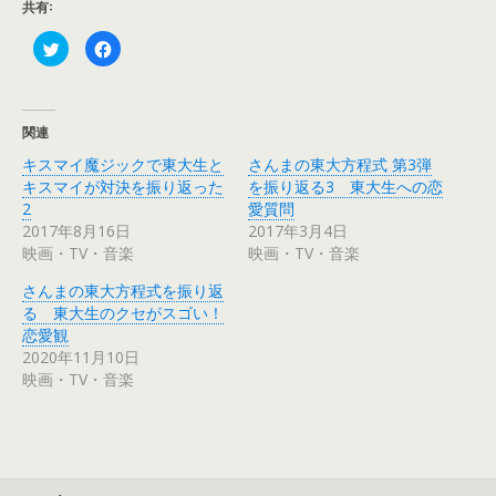
共有:
ク
F
リ
a
ッ
c
ク
e
し
b
て
o
T
o
関連
w
k
i
で
キスマイ魔ジックで東大生と
さんまの東大方程式 第3弾
t
共
t
有
キスマイが対決を振り返った
を振り返る3 東大生への恋
e
す
r
る
2
愛質問
で
に
2017年8月16日
2017年3月4日
共
は
有
ク
映画・TV・音楽
映画・TV・音楽
(
リ
新
ッ
し
ク
さんまの東大方程式を振り返
い
し
ウ
て
る 東大生のクセがスゴい！
ィ
く
恋愛観
ン
だ
ド
さ
2020年11月10日
ウ
い
で
(
映画・TV・音楽
開
新
き
し
ま
い
す
ウ
)
ィ
ン
ド
ウ