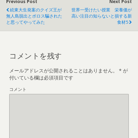
で
Previous Post
Next Post
開
き
続東大生発案のクイズ王が
世界一受けたい授業 栄養価が
ま
す
無人島脱出とポロス騙された
高い注目の知らないと損する新
)
と思ってやってみた
食材5
コメントを残す
メールアドレスが公開されることはありません。
*
が
付いている欄は必須項目です
コメント