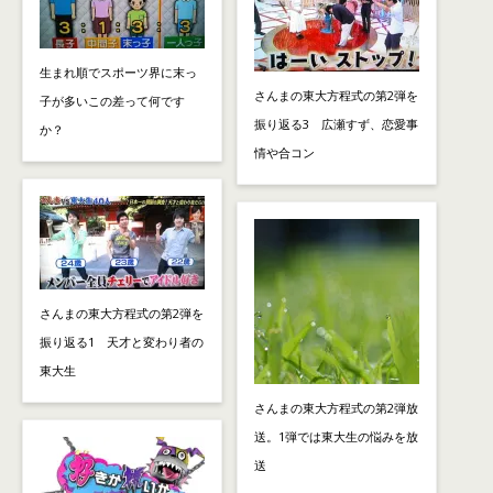
生まれ順でスポーツ界に末っ
さんまの東大方程式の第2弾を
子が多いこの差って何です
振り返る3 広瀬すず、恋愛事
か？
情や合コン
さんまの東大方程式の第2弾を
振り返る1 天才と変わり者の
東大生
さんまの東大方程式の第2弾放
送。1弾では東大生の悩みを放
送