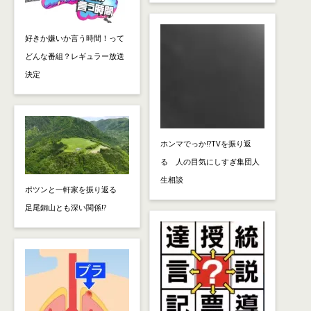
好きか嫌いか言う時間！って
どんな番組？レギュラー放送
決定
ホンマでっか!?TVを振り返
る 人の目気にしすぎ集団人
生相談
ポツンと一軒家を振り返る
足尾銅山とも深い関係!?