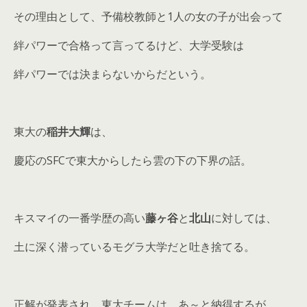
その理由として、予備校教師と1人の女の子が出会って
絆パワーで合格って言ってるけど、大学受験は
絆パワーでは決まらないからだという。
東大の
稲井大輝
は、
慶応のSFCで東大からしたら雲の下の下界の話。
キスマイの一番学歴の高い
藤ヶ谷
と
北山
に対しては、
土に深く潜っているモグラ大学だと吐き捨てる。
正解が発表され、東大チームは、あ～と納得するが