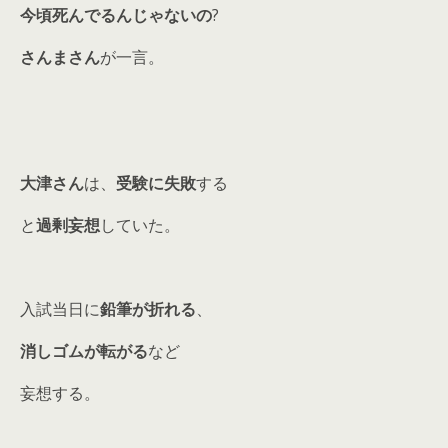
今頃死んでるんじゃないの
?
さんまさん
が一言。
大津さん
は、
受験に失敗
する
と
過剰妄想
していた。
入試当日に
鉛筆が折れる
、
消しゴムが転がる
など
妄想する。