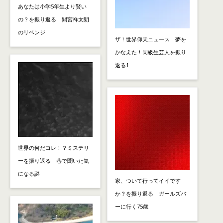
あなたは小学5年生より賢い
の？を振り返る 間宮祥太朗
のリベンジ
ザ！世界仰天ニュース 夢を
かなえた！同級生芸人を振り
返る1
世界の何だコレ！？ミステリ
ーを振り返る 巷で聞いた気
になる謎
家、ついて行ってイイです
か？を振り返る ガールズバ
ーに行く75歳