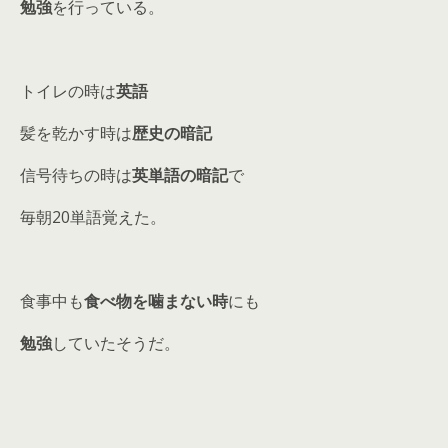
勉強
を行っている。
トイレの時は
英語
髪を乾かす時は
歴史の暗記
信号待ちの時は
英単語の暗記
で
毎朝20単語覚えた。
食事中も
食べ物を噛まない時
にも
勉強
していたそうだ。