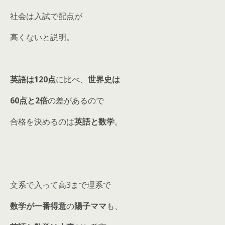
社会は入試で配点が
高くないと説明。
英語は120点
に比べ、
世界史は
60点と2倍
の差があるので
合格を決めるのは
英語と数学
。
文系で入って高3まで理系で
数学が一番得意
の
陽子ママ
も、