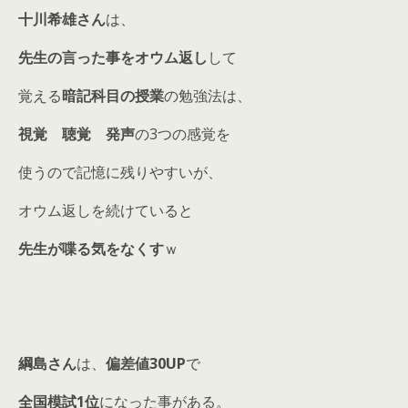
十川希雄さん
は、
先生の言った事をオウム返し
して
覚える
暗記科目の授業
の勉強法は、
視覚 聴覚 発声
の3つの感覚を
使うので記憶に残りやすいが、
オウム返しを続けていると
先生が喋る気をなくす
ｗ
綱島さん
は、
偏差値30UP
で
全国模試1位
になった事がある。