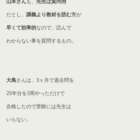
山本さん
も、
先生は質問用
だとし、
講義より教材を読む方
が
早くて効率的
なので、読んで
わからない事を質問するもの。
大島
さんは、3ヶ月で過去問を
25年分を3周やっただけで
合格したので受験には先生は
いらない。