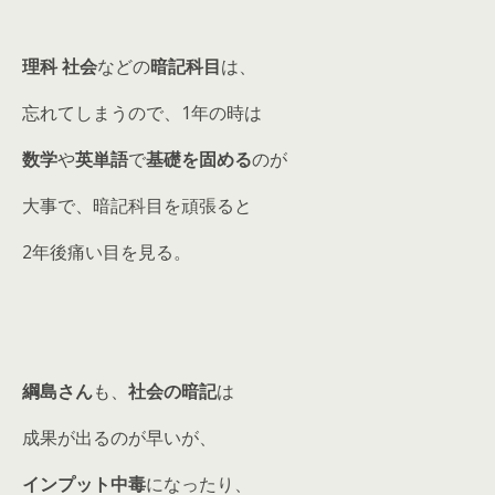
理科 社会
などの
暗記科目
は、
忘れてしまうので、1年の時は
数学
や
英単語
で
基礎を固める
のが
大事で、暗記科目を頑張ると
2年後痛い目を見る。
綱島さん
も、
社会の暗記
は
成果が出るのが早いが、
インプット中毒
になったり、