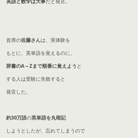
英語と数学は大事
だと発言。
首席の
佐藤さん
は、実体験を
もとに、英単語を覚えるのに、
辞書のA～Zまで順番に覚えよう
と
する人は受験に失敗すると
発言した。
約30万語
の
英単語を丸暗記
しようとしたが、忘れてしまうので