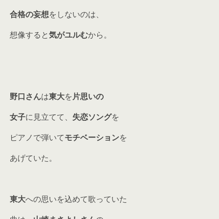
合格の妄想
をしないのは、
想像すると
気がユルむ
から。
野口さん
は
東大
を
片思いの
女子
に見立てて、
失恋ソング
を
ピアノで弾いて
モチベーション
を
あげていた。
東大
への思いを込めて歌っていた