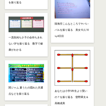
を振り返る
陸海空こんなところでヤバい
バルを振り返る 美女10人10
㎏4日目
一茂良純ちさ子の会待ちきれ
ないSPを振り返る 数字で健
康がわかる
関ジャム 夏うたの隠れた共通
あなたは小学5年生より賢い
点などを振り返る
の？を振り返る 曽野舜太＆
高橋成美