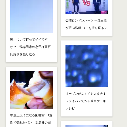
金曜ロンドンハーツ 一般女性
が選ぶ私服-1GPを振り返る２
家、ついて行ってイイです
か？ 鴨志田家の息子は五百
円好きを振り返る
オーブンがなくても大丈夫！
フライパンで作る簡単ケーキ
レシピ
中居正広ミになる図書館 1週
間で売れたパン 文房具の回