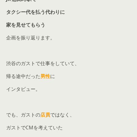
タクシー代
を
払う代わりに
家を
見せてもらう
企画を振り返ります。
渋谷のガストで仕事をしていて、
帰る途中だった
男性
に
インタビュー。
でも、ガストの
店員
ではなく、
ガストでCMを考えていた