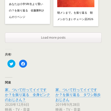
あなたは小学5年生より賢い
の？を振り返る 佐藤勝利さ
朝メシまで。を振り返る 朝
んのリベンジ
メシがうまいチェーン店2026
Load more posts
共有:
ク
F
リ
a
ッ
c
ク
e
し
b
て
o
T
o
関連
w
k
i
で
家、ついて行ってイイです
家、ついて行ってイイです
t
共
t
有
か？を振り返る 全身ピンク
か？を振り返る タワシ散歩
e
す
r
る
のおじさん？
おじさん
で
に
2020年12月6日
2019年9月28日
共
は
有
ク
映画・TV・音楽
映画・TV・音楽
(
リ