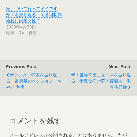
新
ッ
し
ク
家、ついて行ってイイです
い
し
ウ
て
か？を振り返る 同番組制作
ィ
く
会社に内定女性２
ン
だ
ド
さ
2020年4月30日
ウ
い
で
(
映画・TV・音楽
開
新
き
し
ま
い
す
ウ
)
ィ
ン
ド
ウ
で
Previous Post
Next Post
開
き
ポツンと一軒家を振り返
ザ！世界仰天ニュースを振り返
ま
す
る 群馬県のペンション お
る 衝撃な病と闘う芸能人 手
)
やど 遊房
掌多汗症
コメントを残す
メールアドレスが公開されることはありません。
*
が