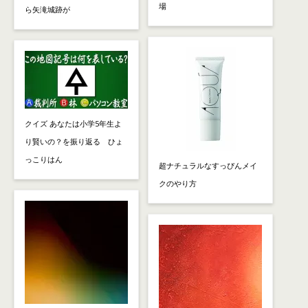
場
ら矢滝城跡が
クイズ あなたは小学5年生よ
り賢いの？を振り返る ひょ
っこりはん
超ナチュラルなすっぴんメイ
クのやり方