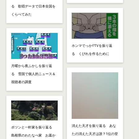
る 歌唱データで日本全国を
くらべてみた
ホンマでっか!?TVを振り返
る くびれを作るために
月曜から夜ふかしを振り返
る 雪国で個人的ニュース＆
視聴者の調査
消えた天才を振り返る あな
ポツンと一軒家を振り返る
たの消えた天才は誰？1位の登
島根県のわたなべ家 お墓か