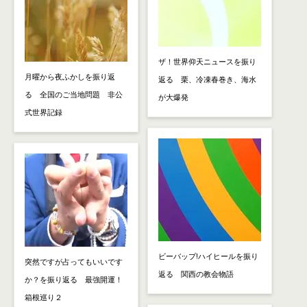
ザ！世界仰天ニュースを振り
月曜から夜ふかしを振り返
返る 栗、冷凍春巻き、海水
る 全国のご当地問題 非公
が大爆発
式世界記録
ビーバップ!ハイヒールを振り
突然ですが占ってもいいです
返る 関西の教会物語
か？を振り返る 最強開運！
箱根巡り２