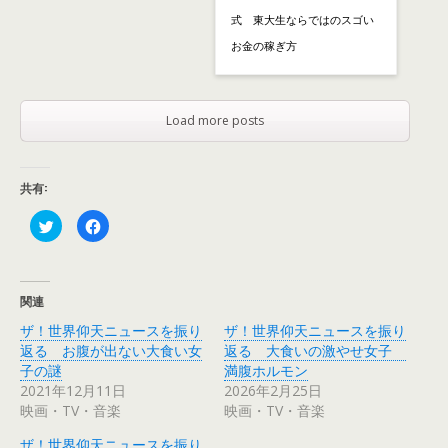
式 東大生ならではのスゴい
お金の稼ぎ方
Load more posts
共有:
ク
F
リ
a
ッ
c
ク
e
し
b
て
o
T
o
関連
w
k
i
で
ザ！世界仰天ニュースを振り
ザ！世界仰天ニュースを振り
t
共
t
有
返る お腹が出ない大食い女
返る 大食いの激やせ女子
e
す
r
る
子の謎
満腹ホルモン
で
に
2021年12月11日
2026年2月25日
共
は
有
ク
映画・TV・音楽
映画・TV・音楽
(
リ
新
ッ
し
ク
ザ！世界仰天ニュースを振り