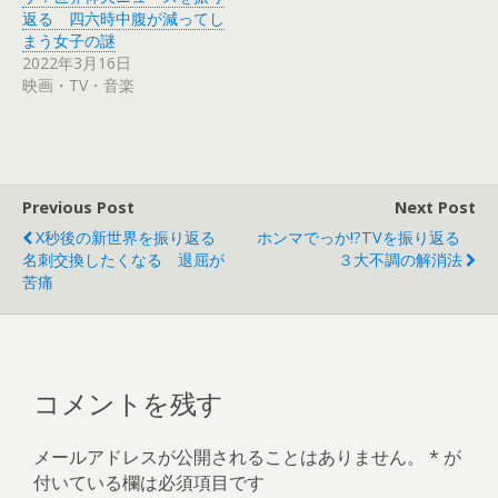
い
し
ウ
て
返る 四六時中腹が減ってし
ィ
く
まう女子の謎
ン
だ
ド
さ
2022年3月16日
ウ
い
で
(
映画・TV・音楽
開
新
き
し
ま
い
す
ウ
)
ィ
ン
ド
ウ
で
Previous Post
Next Post
開
き
X秒後の新世界を振り返る
ホンマでっか!?TVを振り返る
ま
す
名刺交換したくなる 退屈が
３大不調の解消法
)
苦痛
コメントを残す
メールアドレスが公開されることはありません。
*
が
付いている欄は必須項目です