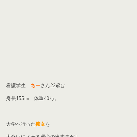
看護学生
ちー
さん22歳は
身長155㎝ 体重40㎏。
大学へ行った
彼女
を
大食いにさせる運命の出来事が！