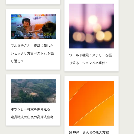
フルタチさん 絶対に残した
いビックリ方言ベスト25を振
ワールド極限ミステリーを振
り返る１
り返る ジョンベネ事件１
ポツンと一軒家を振り返る
建具職人の山奥の高床式住宅
第10弾 さんまの東大方程