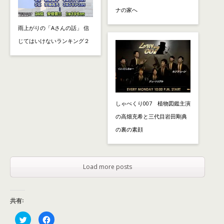
ナの家へ
雨上がりの「Aさんの話」 信
じてはいけないランキング２
しゃべくり007 植物図鑑主演
の高畑充希と三代目岩田剛典
の裏の素顔
Load more posts
共有:
ク
F
リ
a