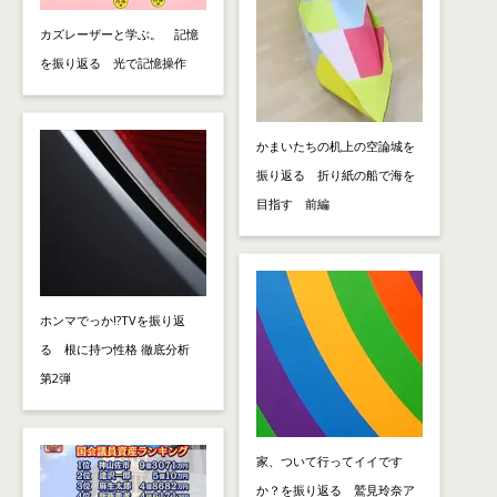
カズレーザーと学ぶ。 記憶
を振り返る 光で記憶操作
かまいたちの机上の空論城を
振り返る 折り紙の船で海を
目指す 前編
ホンマでっか!?TVを振り返
る 根に持つ性格 徹底分析
第2弾
家、ついて行ってイイです
か？を振り返る 鷲見玲奈ア