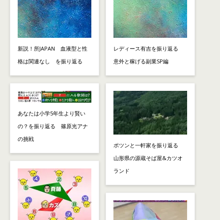
新説！所JAPAN 血液型と性
レディース有吉を振り返る
格は関連なし を振り返る
意外と稼げる副業SP編
あなたは小学5年生より賢い
の？を振り返る 篠原光アナ
の挑戦
ポツンと一軒家を振り返る
山形県の源蔵そば屋&カツオ
ランド