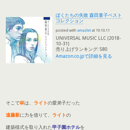
ぼくたちの失敗 森田童子ベスト
コレクション
posted with
amazlet
at 19.10.11
UNIVERSAL MUSIC LLC (2018-
10-31)
売り上げランキング: 580
Amazon.co.jpで詳細を見る
そこで
林
は、
ライト
の愛弟子だった
遠藤新
に力を借りて、
ライト
の
建築様式を取り入れた
甲子園ホテル
を