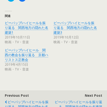
ッ
c
ク
e
し
b
て
o
T
o
関連
w
k
i
で
ビーバップ!ハイヒールを振
ビーバップ!ハイヒールを振
t
共
t
有
り返る 関西地方の隠れた名
り返る 関西地方の隠れた名
e
す
r
る
建築1
建築3
で
に
2019年10月11日
2019年10月12日
共
は
有
ク
映画・TV・音楽
映画・TV・音楽
(
リ
新
ッ
し
ク
ビーバップ!ハイヒール 関
い
し
ウ
て
西の教会を振り返る 京都ハ
ィ
く
リストス正教会
ン
だ
ド
さ
2019年4月15日
ウ
い
で
(
映画・TV・音楽
開
新
き
し
ま
い
す
ウ
)
ィ
ン
ド
ウ
で
Previous Post
Next Post
開
き
ビーバップ!ハイヒールを振
ビーバップ!ハイヒールを振り返
ま
す
り返る 関西地方の隠れた名
る 関西地方の隠れた名建築