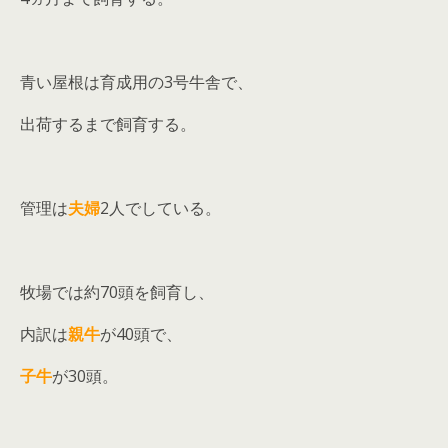
青い屋根は育成用の3号牛舎で、
出荷するまで飼育する。
管理は
夫婦
2人でしている。
牧場では約70頭を飼育し、
内訳は
親牛
が40頭で、
子牛
が30頭。