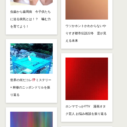
虫歯から歯周病 今子供たち
に迫る病気とは！？ 噛む力
ウソかホントかわからないや
を育てよう！
りすぎ都市伝説22冬 霊が見
える未来
世界の何だコレ
ミステリー
× 林修のニッポンドリルを振
り返る
ホンマでっか!?TV 漫画オタ
ク芸人 お悩み相談を振り返る