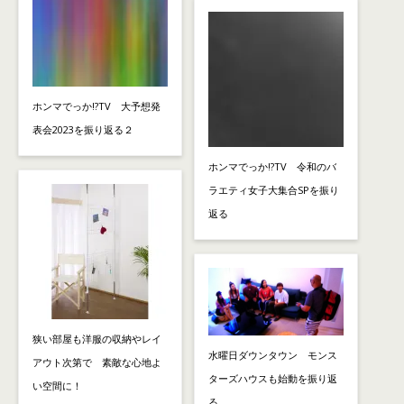
ホンマでっか!?TV 大予想発
表会2023を振り返る２
ホンマでっか!?TV 令和のバ
ラエティ女子大集合SPを振り
返る
狭い部屋も洋服の収納やレイ
水曜日ダウンタウン モンス
アウト次第で 素敵な心地よ
ターズハウスも始動を振り返
い空間に！
る