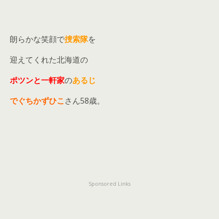
朗らかな笑顔で
捜索隊
を
迎えてくれた北海道の
ポツンと一軒家
の
あるじ
でぐちかずひこ
さん58歳。
Sponsored Links