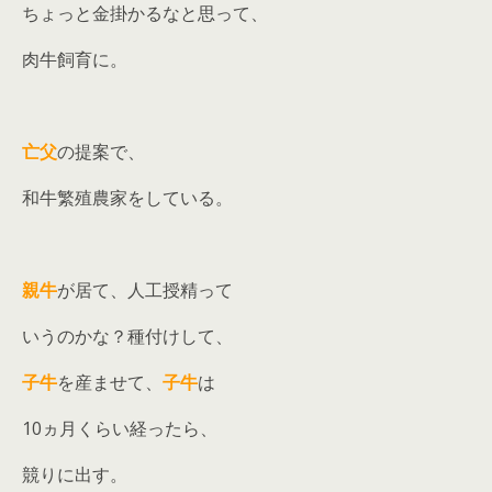
ちょっと金掛かるなと思って、
肉牛飼育に。
亡父
の提案で、
和牛繁殖農家をしている。
親牛
が居て、人工授精って
いうのかな？種付けして、
子牛
を産ませて、
子牛
は
10ヵ月くらい経ったら、
競りに出す。