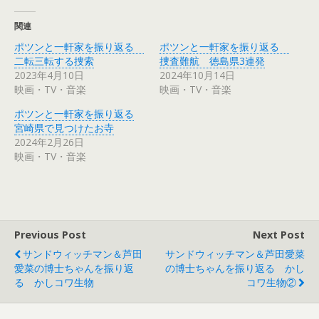
し
b
て
o
T
o
関連
w
k
i
で
ポツンと一軒家を振り返る
ポツンと一軒家を振り返る
t
共
t
有
二転三転する捜索
捜査難航 徳島県3連発
e
す
r
る
2023年4月10日
2024年10月14日
で
に
映画・TV・音楽
映画・TV・音楽
共
は
有
ク
(
リ
ポツンと一軒家を振り返る
新
ッ
し
ク
宮崎県で見つけたお寺
い
し
ウ
て
2024年2月26日
ィ
く
映画・TV・音楽
ン
だ
ド
さ
ウ
い
で
(
開
新
き
し
ま
い
す
ウ
)
ィ
Previous Post
Next Post
ン
ド
ウ
サンドウィッチマン＆芦田
サンドウィッチマン＆芦田愛菜
で
愛菜の博士ちゃんを振り返
の博士ちゃんを振り返る かし
開
き
る かしコワ生物
コワ生物②
ま
す
)