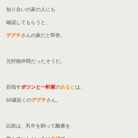
知り合いの家の人にも
確認してもらうと、
デグチ
さんの家だと即答。
元狩猟仲間だったそうだ。
目指す
ポツンと一軒家
の
あるじ
は、
60歳近くの
デグチ
さん。
以前は、乳牛を飼って酪農を