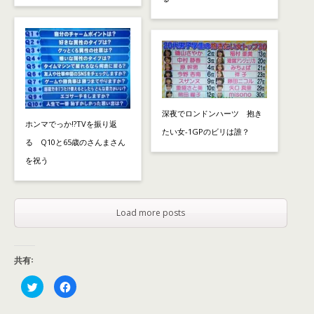
深夜でロンドンハーツ 抱き
ホンマでっか!?TVを振り返
たい女-1GPのビリは誰？
る Q10と65歳のさんまさん
を祝う
Load more posts
共有:
ク
F
リ
a
ッ
c
ク
e