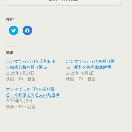
共有:
ク
F
リ
a
ッ
c
ク
e
し
b
て
o
T
o
関連
w
k
i
で
ホンマでっか!?TV 昭和レト
ホンマでっか!?TVを振り返
t
共
t
有
ロ徹底分析を振り返る
る 昭和の魅力徹底解明
e
す
r
る
2025年5月21日
2025年10月2日
で
に
映画・TV・音楽
映画・TV・音楽
共
は
有
ク
(
リ
ホンマでっか!?TVを振り返
新
ッ
し
ク
る 令和版モテる人の共通点
い
し
ウ
て
2024年5月9日
ィ
く
映画・TV・音楽
ン
だ
ド
さ
ウ
い
で
(
開
新
き
し
ま
い
す
ウ