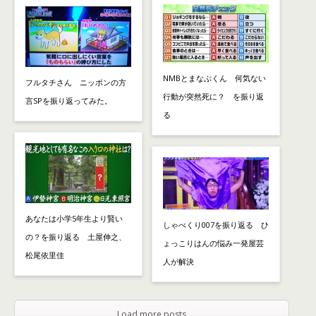
NMBとまなぶくん 何気ない
フルタチさん ニッポンの方
行動が突然死に？ を振り返
言SPを振り返ってみた。
る
あなたは小学5年生より賢い
しゃべくり007を振り返る ひ
の？を振り返る 土屋伸之、
ょっこりはんの悩み一発屋芸
松尾依里佳
人が解決
Load more posts