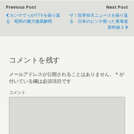
)
ィ
Previous Post
Next Post
ン
ド
ウ
ホンマでっか!?TVを振り返
ザ！世界仰天ニュースを振り返
で
る 昭和の魅力徹底解明
る 日本のピンチ救った東海道
開
き
新幹線２
ま
す
)
コメントを残す
メールアドレスが公開されることはありません。
*
が
付いている欄は必須項目です
コメント