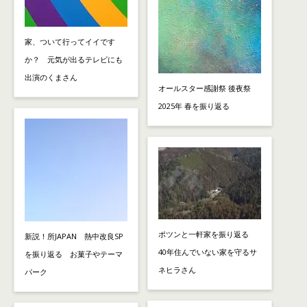
家、ついて行ってイイです
か？ 元気が出るテレビにも
出演のくまさん
オールスター感謝祭 後夜祭
2025年 春を振り返る
ポツンと一軒家を振り返る
新説！所JAPAN 熱中改良SP
40年住んでいない家を守るサ
を振り返る お菓子やテーマ
ネヒラさん
パーク