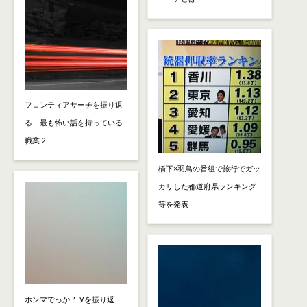
フロンティアサーチを振り返
る 最も怖い話を持っている
職業２
橋下×羽鳥の番組で旅行でガッ
カリした都道府県ランキング
等を発表
ホンマでっか!?TVを振り返