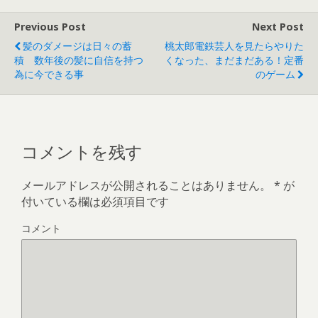
ド
ウ
で
Previous Post
Next Post
開
き
髪のダメージは日々の蓄
桃太郎電鉄芸人を見たらやりた
ま
す
積 数年後の髪に自信を持つ
くなった、まだまだある！定番
)
為に今できる事
のゲーム
コメントを残す
メールアドレスが公開されることはありません。
*
が
付いている欄は必須項目です
コメント