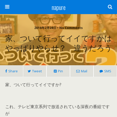
napure
2016年2月28日 • No Comments
家、ついて行ってイイですかは
やっぱりやらせ？ 違うだろう
Share
Tweet
Pin
Mail
SMS
家、ついて行ってイイですか?
これ、テレビ東京系列で放送されている深夜の番組です
が