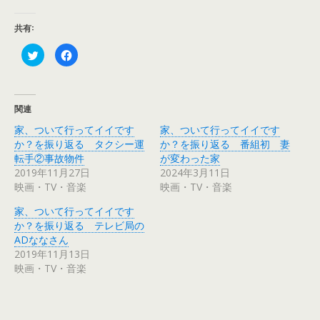
共有:
ク
F
リ
a
ッ
c
ク
e
し
b
て
o
T
o
関連
w
k
i
で
家、ついて行ってイイです
家、ついて行ってイイです
t
共
t
有
か？を振り返る タクシー運
か？を振り返る 番組初 妻
e
す
r
る
転手②事故物件
が変わった家
で
に
2019年11月27日
2024年3月11日
共
は
有
ク
映画・TV・音楽
映画・TV・音楽
(
リ
新
ッ
し
ク
家、ついて行ってイイです
い
し
ウ
て
か？を振り返る テレビ局の
ィ
く
ADななさん
ン
だ
ド
さ
2019年11月13日
ウ
い
で
(
映画・TV・音楽
開
新
き
し
ま
い
す
ウ
)
ィ
ン