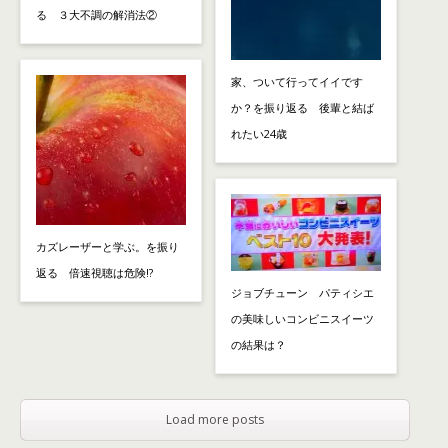
る ３大不調の解消法②
家、ついて行ってイイです
か？を振り返る 後輩と結ば
れたい24歳
カズレーザーと学ぶ。を振り
返る 倍速視聴は危険!?
ジョブチューン パティシエ
の美味しいコンビニスイーツ
の結果は？
Load more posts