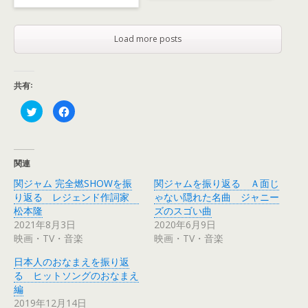
Load more posts
共有:
ク
F
リ
a
ッ
c
ク
e
し
b
て
o
T
o
関連
w
k
i
で
関ジャム 完全燃SHOWを振
関ジャムを振り返る Ａ面じ
t
共
t
有
り返る レジェンド作詞家
ゃない隠れた名曲 ジャニー
e
す
r
る
松本隆
ズのスゴい曲
で
に
2021年8月3日
2020年6月9日
共
は
有
ク
映画・TV・音楽
映画・TV・音楽
(
リ
新
ッ
し
ク
日本人のおなまえを振り返
い
し
ウ
て
る ヒットソングのおなまえ
ィ
く
編
ン
だ
ド
さ
2019年12月14日
ウ
い