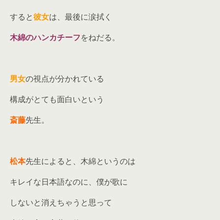
すると
彼女
は、最後に涙拭く
木綿のハンカチーフ
をねだる。
男女
の視点が分かれている
構成がとても面白いという
斎藤
先生。
松本
先生によると、木綿というのは
キレイな日本語なのに、僕が歌に
しないと消えちゃうと思って