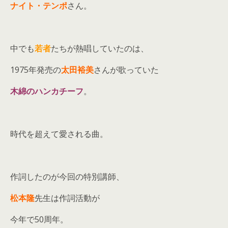
ナイト・テンポ
さん。
中でも
若者
たちが熱唱していたのは、
1975年発売の
太田裕美
さんが歌っていた
木綿のハンカチーフ
。
時代を超えて愛される曲。
作詞したのが今回の特別講師、
松本隆
先生は作詞活動が
今年で50周年。