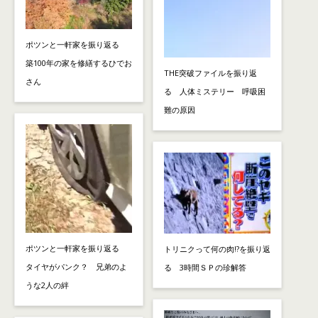
ポツンと一軒家を振り返る
築100年の家を修繕するひでお
THE突破ファイルを振り返
さん
る 人体ミステリー 呼吸困
難の原因
ポツンと一軒家を振り返る
トリニクって何の肉!?を振り返
タイヤがパンク？ 兄弟のよ
る 3時間ＳＰの珍解答
うな2人の絆