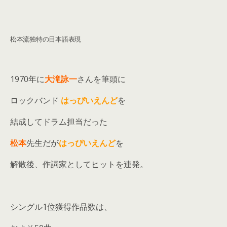
松本流独特の日本語表現
1970年に
大滝詠一
さんを筆頭に
ロックバンド
はっぴいえんど
を
結成してドラム担当だった
松本
先生だが
はっぴいえんど
を
解散後、作詞家としてヒットを連発。
シングル1位獲得作品数は、