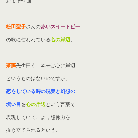
およそ50曲。
松田聖子
さんの
赤いスイートピー
の歌に使われている
心の岸辺
。
齋藤
先生曰く、本来は心に岸辺
というものはないのですが、
恋をしている時の現実と幻想の
境い目
を
心の岸辺
という言葉で
表現していて、より想像力を
掻き立てられるという。