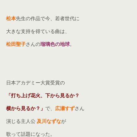
松本
先生の作品で今、若者世代に
大きな支持を得ている曲は、
松田聖子
さんの
瑠璃色の地球
。
日本アカデミー大賞受賞の
「打ち上げ花火、下から見るか？
横から見るか？」
で、
広瀬すず
さん
演じる主人公
及川なずな
が
歌って話題になった。