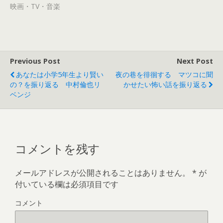
で
(
映画・TV・音楽
開
新
き
し
ま
い
す
ウ
)
ィ
ン
ド
ウ
で
Previous Post
Next Post
開
き
あなたは小学5年生より賢い
夜の巷を徘徊する マツコに聞
ま
す
の？を振り返る 中村倫也リ
かせたい怖い話を振り返る
)
ベンジ
コメントを残す
メールアドレスが公開されることはありません。
*
が
付いている欄は必須項目です
コメント