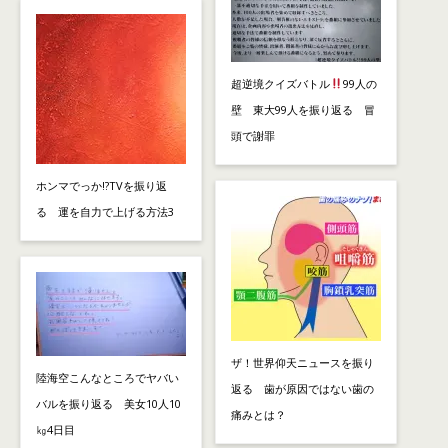
超逆境クイズバトル
99人の
壁 東大99人を振り返る 冒
頭で謝罪
ホンマでっか!?TVを振り返
る 運を自力で上げる方法3
ザ！世界仰天ニュースを振り
陸海空こんなところでヤバい
返る 歯が原因ではない歯の
バルを振り返る 美女10人10
痛みとは？
㎏4日目