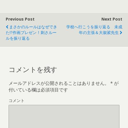
す
ウ
)
ィ
ン
ド
ウ
で
Previous Post
Next Post
開
き
まさかのルールはなぜでき
学校へ行こうを振り返る 未成
ま
す
た!?作画プレゼン！刺さルー
年の主張＆大袈裟先生
)
ルを振り返る
コメントを残す
メールアドレスが公開されることはありません。
*
が
付いている欄は必須項目です
コメント