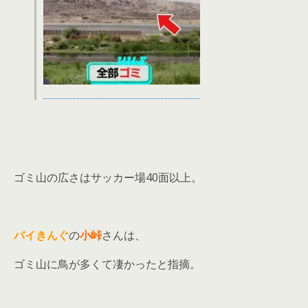
ゴミ山の広さはサッカー場40面以上。
バイきんぐ
の
小峠
さんは、
ゴミ山に鳥が多くて凄かったと指摘。