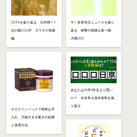
CDTVを振り返る 32年間！1
ザ！世界仰天ニュースを振り
位の曲だけSP カラオケ鉄板
返る 衝撃の危険な食べ物
編
大根の汁
あなたは小学5年生より賢い
の？ 水谷隼＆張本智和を振
り返る
オロナインパックで簡単お手
入れ 万能すぎる驚きの効果
と使用方法