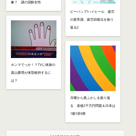
象？ 謎の泥酔女性
ビーバップ!ハイヒール 疲労
の新常識、疲労回復法を振り
返る2
ホンマでっか！？TVに体操の
畠山愛理が体型維持するに
は？
月曜から夜ふかしを振り返
る 老後2千万円問題＆日本は
1都1府6県