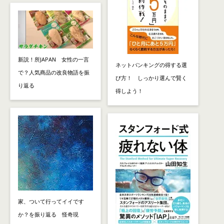
新説！所JAPAN 女性の一言
ネットバンキングの得する選
で？人気商品の改良物語を振
び方！ しっかり選んで賢く
り返る
得しよう！
家、ついて行ってイイです
か？を振り返る 怪奇現