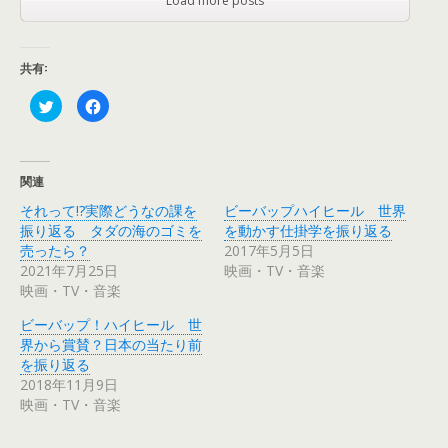
Load more posts
共有:
ク
F
リ
a
ッ
c
ク
e
し
b
て
o
T
o
関連
w
k
i
で
それって!?実際どうなの課を
ビーバップハイヒール 世界
t
共
t
有
振り返る タダの海のゴミを
を動かす仕掛学を振り返る
e
す
r
る
売ったら？
2017年5月5日
で
に
2021年7月25日
映画・TV・音楽
共
は
有
ク
映画・TV・音楽
(
リ
新
ッ
し
ク
ビーバップ！ハイヒール 世
い
し
ウ
て
界から賞賛？日本の当たり前
ィ
く
を振り返る
ン
だ
ド
さ
2018年11月9日
ウ
い
で
(
映画・TV・音楽
開
新
き
し
ま
い