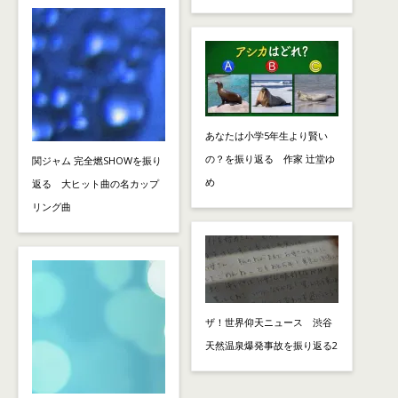
あなたは小学5年生より賢い
の？を振り返る 作家 辻堂ゆ
関ジャム 完全燃SHOWを振り
め
返る 大ヒット曲の名カップ
リング曲
ザ！世界仰天ニュース 渋谷
天然温泉爆発事故を振り返る2