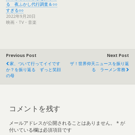
ウ
て
る 夜ふかし代行調査＆○○
ィ
く
すぎる○○
ン
だ
ド
さ
2022年9月20日
ウ
い
で
(
映画・TV・音楽
開
新
き
し
ま
い
す
ウ
)
ィ
ン
ド
ウ
で
Previous Post
Next Post
開
き
家、ついて行ってイイです
ザ！世界仰天ニュースを振り返
ま
す
か？を振り返る ずっと笑顔
る ラーメン常務
)
の母
コメントを残す
メールアドレスが公開されることはありません。
*
が
付いている欄は必須項目です