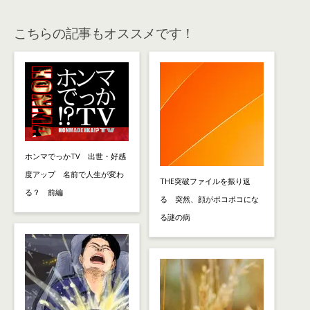
こちらの記事もオススメです！
ホンマでっかTV 出世・好感
度アップ 名前で人生が変わ
THE突破ファイルを振り返
る？ 前編
る 突然、顔がポコポコにな
る謎の病