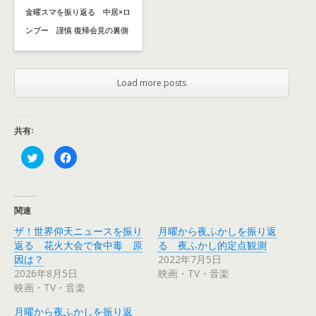
金曜スマを振り返る 中居×ロ
ンブー 謹慎 復帰会見の裏側
Load more posts
共有:
ク
F
リ
a
ッ
c
ク
e
し
b
て
o
T
o
関連
w
k
i
で
ザ！世界仰天ニュースを振り
月曜から夜ふかしを振り返
t
共
t
有
返る 花火大会で食中毒 原
る 夜ふかし的定点観測
e
す
r
る
因は？
2022年7月5日
で
に
2026年8月5日
映画・TV・音楽
共
は
有
ク
映画・TV・音楽
(
リ
新
ッ
し
ク
月曜から夜ふかしを振り返
い
し