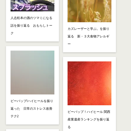
人志松本の酒のツマミになる
話を振り返る おもらしトー
カズレーザーと学ぶ。を振り
ク
返る 新・３大食物アレルギ
ー
ビーバップ!ハイヒールを振り
返った 日常のストレス改善
ビーバップ！ハイヒール 関西
テク2
産業遺産ランキングを振り返
る