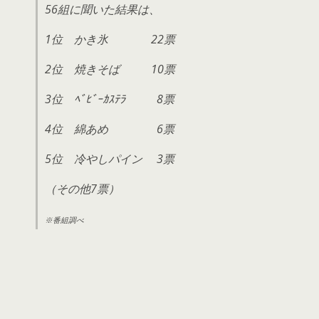
56組に聞いた結果は、
1位 かき氷 22票
2位 焼きそば 10票
3位 ﾍﾞﾋﾞｰｶｽﾃﾗ 8票
4位 綿あめ 6票
5位 冷やしパイン 3票
（その他7票）
※番組調べ