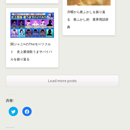
月曜から夜ふかしを振り返
る 夜ふかし的 業界用語辞
典
関ジャニ∞のTheモーツァル
ト 史上最強歌うまサバイバ
ルを振り返る
Load more posts
共有:
ク
F
リ
a
ッ
c
ク
e
し
b
て
o