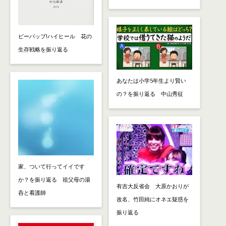
ビーバップ!ハイヒール 花の
生存戦略を振り返る
あなたは小学5年生より賢い
の？を振り返る 中山秀征
家、ついて行ってイイです
か？を振り返る 祖父母の湯
有吉大反省会 大原かおりが
呑と看護師
改名、竹田純にオネエ疑惑を
振り返る