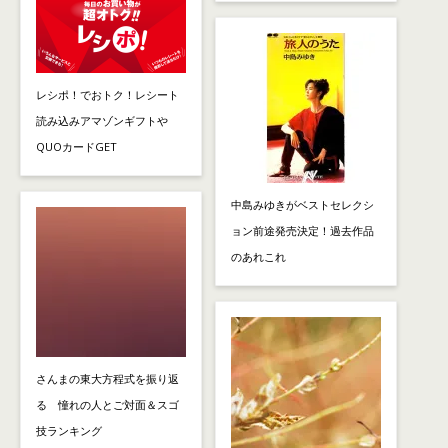
レシポ！でおトク！レシート
読み込みアマゾンギフトや
QUOカードGET
中島みゆきがベストセレクシ
ョン前途発売決定！過去作品
のあれこれ
さんまの東大方程式を振り返
る 憧れの人とご対面＆スゴ
技ランキング