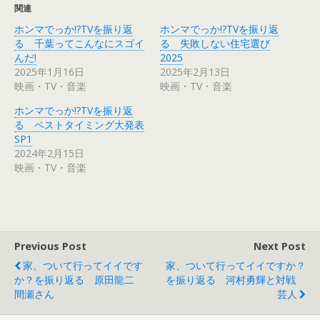
T
o
関連
w
k
i
で
ホンマでっか!?TVを振り返
ホンマでっか!?TVを振り返
t
共
t
有
る 千葉ってこんなにスゴイ
る 失敗しない住宅選び
e
す
r
る
んだ!
2025
で
に
2025年1月16日
2025年2月13日
共
は
有
ク
映画・TV・音楽
映画・TV・音楽
(
リ
新
ッ
し
ク
ホンマでっか!?TVを振り返
い
し
ウ
て
る ベストタイミング大発表
ィ
く
SP1
ン
だ
ド
さ
2024年2月15日
ウ
い
で
(
映画・TV・音楽
開
新
き
し
ま
い
す
ウ
)
ィ
ン
ド
ウ
で
Previous Post
Next Post
開
き
家、ついて行ってイイです
家、ついて行ってイイですか？
ま
す
か？を振り返る 原田龍二
を振り返る 河村勇輝と対戦
)
間瀬さん
芸人