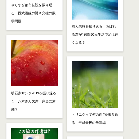
やりすぎ都市伝説を振り返
る 西武沿線の謎＆究極の数
学問題
前人未答を振り返る あばれ
る君が1週間50㎏生活で足は速
くなる？
明石家サンタ2019を振り返る
１ 八木さん欠席 弁当に素
麺？
トリニクって何の肉!?を振り返
る 平成最後の放送編