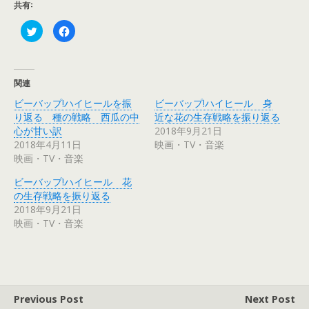
共有:
ク
F
リ
a
ッ
c
ク
e
し
b
て
o
T
o
関連
w
k
i
で
ビーバップ!ハイヒールを振
ビーバップ!ハイヒール 身
t
共
t
有
り返る 種の戦略 西瓜の中
近な花の生存戦略を振り返る
e
す
r
る
心が甘い訳
2018年9月21日
で
に
2018年4月11日
映画・TV・音楽
共
は
有
ク
映画・TV・音楽
(
リ
新
ッ
し
ク
ビーバップ!ハイヒール 花
い
し
ウ
て
の生存戦略を振り返る
ィ
く
2018年9月21日
ン
だ
ド
さ
映画・TV・音楽
ウ
い
で
(
開
新
き
し
ま
い
す
ウ
)
ィ
ン
ド
Previous Post
Next Post
ウ