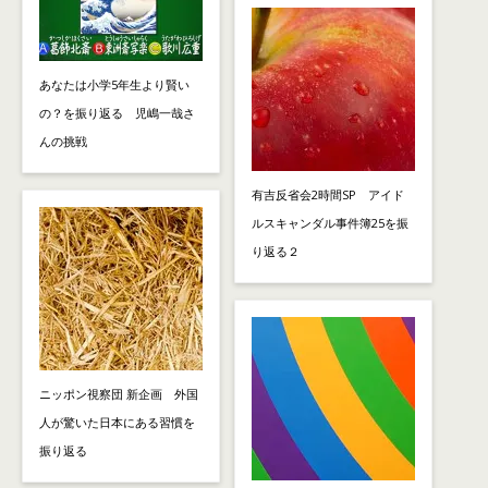
あなたは小学5年生より賢い
の？を振り返る 児嶋一哉さ
んの挑戦
有吉反省会2時間SP アイド
ルスキャンダル事件簿25を振
り返る２
ニッポン視察団 新企画 外国
人が驚いた日本にある習慣を
振り返る