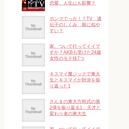
恋愛、人生にも影響？
ホンマでっか！？TV 遺
伝子のしくみ 親に似や
すい？
家、ついて行ってイイで
すか？AKBも受けた24歳
女性のモテ技7つ
キスマイ魔ジックで東大
生とキスマイが対決を振
り返った1
さんまの東大方程式の第
2弾を振り返る1 天才と
変わり者の東大生