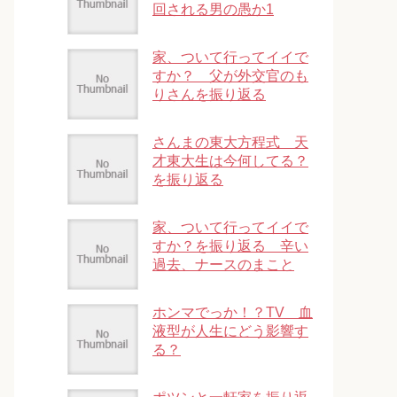
回される男の愚か1
家、ついて行ってイイで
すか？ 父が外交官のも
りさんを振り返る
さんまの東大方程式 天
才東大生は今何してる？
を振り返る
家、ついて行ってイイで
すか？を振り返る 辛い
過去、ナースのまこと
ホンマでっか！？TV 血
液型が人生にどう影響す
る？