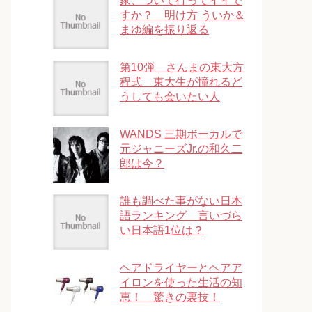
家、ついて行ってイイで
すか？ 明け方 ういか＆
まゆ編を振り返る
第10弾 さんまの東大方
程式 東大生が憧れるど
うしても会いたい人
WANDS 三期ボーカルで
元ジャニーズJr.の和久二
郎は今？
誰も調べた事がない日本
語ランキング 言いづら
い日本語1位は？
ヘアドライヤーとヘアア
イロンを使った生活の知
恵！ 驚きの裏技！