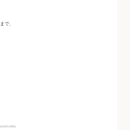
まで、
sored Links