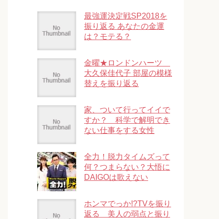
最強運決定戦SP2018を
振り返る あなたの金運
は？モテる？
金曜★ロンドンハーツ
大久保佳代子 部屋の模様
替えを振り返る
家、ついて行ってイイで
すか？ 科学で解明でき
ない仕事をする女性
全力！脱力タイムズって
何？つまらない？大悟に
DAIGOは歌えない
ホンマでっか!?TVを振り
返る 美人の弱点と振り