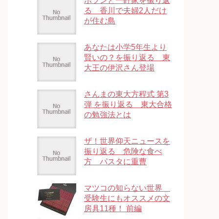
ポツンと一軒家を振り返
る 香川で夫婦2人だけ
が住む島
あなたは小学5年生より
賢いの？を振り返る 東
大王の伊沢さん登場
さんまの東大方程式 第3
弾 を振り返る 東大合格
の勉強法とは
ザ！世界仰天ニュースを
振り返る 危険な食べ
方 パスタに重曹
マツコの知らない世界
受験生にもオススメの文
房具11種！ 前編