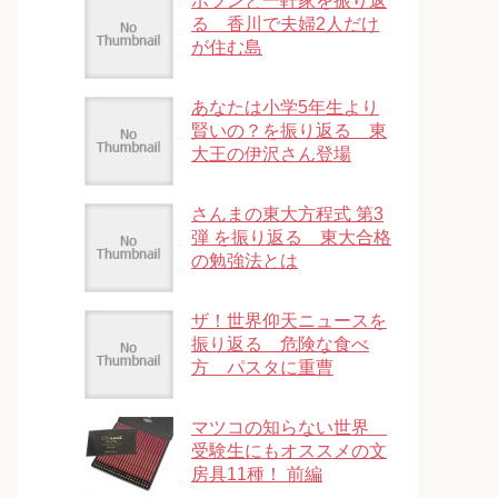
ポツンと一軒家を振り返
る 香川で夫婦2人だけ
が住む島
あなたは小学5年生より
賢いの？を振り返る 東
大王の伊沢さん登場
さんまの東大方程式 第3
弾 を振り返る 東大合格
の勉強法とは
ザ！世界仰天ニュースを
振り返る 危険な食べ
方 パスタに重曹
マツコの知らない世界
受験生にもオススメの文
房具11種！ 前編