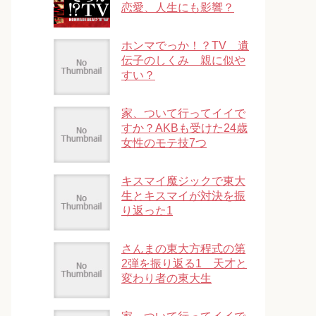
恋愛、人生にも影響？
ホンマでっか！？TV 遺
伝子のしくみ 親に似や
すい？
家、ついて行ってイイで
すか？AKBも受けた24歳
女性のモテ技7つ
キスマイ魔ジックで東大
生とキスマイが対決を振
り返った1
さんまの東大方程式の第
2弾を振り返る1 天才と
変わり者の東大生