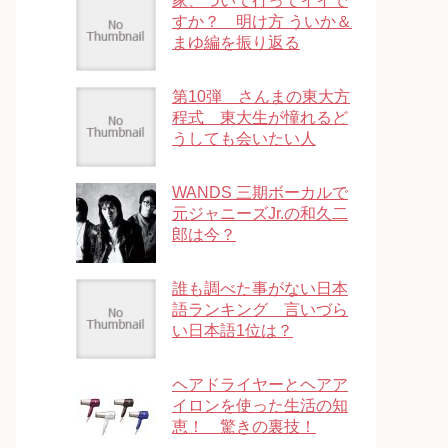
家、ついて行ってイイで
すか？ 明け方 ういか＆
まゆ編を振り返る
第10弾 さんまの東大方
程式 東大生が憧れるど
うしても会いたい人
WANDS 三期ボーカルで
元ジャニーズJr.の和久二
郎は今？
誰も調べた事がない日本
語ランキング 言いづら
い日本語1位は？
ヘアドライヤーとヘアア
イロンを使った生活の知
恵！ 驚きの裏技！