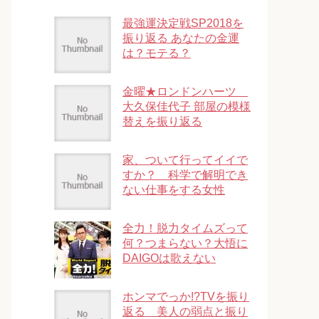
最強運決定戦SP2018を
振り返る あなたの金運
は？モテる？
金曜★ロンドンハーツ
大久保佳代子 部屋の模様
替えを振り返る
家、ついて行ってイイで
すか？ 科学で解明でき
ない仕事をする女性
全力！脱力タイムズって
何？つまらない？大悟に
DAIGOは歌えない
ホンマでっか!?TVを振り
返る 美人の弱点と振り