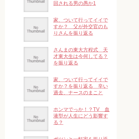
回される男の愚か1
家、ついて行ってイイで
すか？ 父が外交官のも
りさんを振り返る
さんまの東大方程式 天
才東大生は今何してる？
を振り返る
家、ついて行ってイイで
すか？を振り返る 辛い
過去、ナースのまこと
ホンマでっか！？TV 血
液型が人生にどう影響す
る？