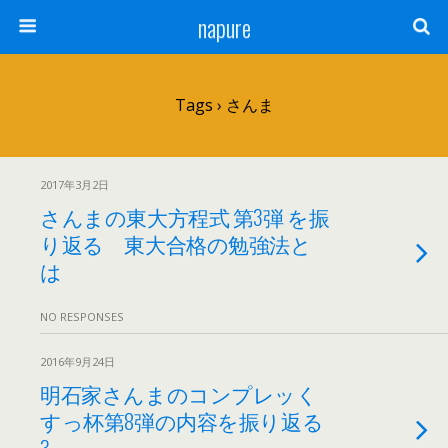
napure
Tags › さんま
2017年3月2日
さんまの東大方程式 第3弾 を振
り返る 東大合格の勉強法と
は
NO RESPONSES
2016年9月24日
明石家さんまのコンプレッく
すっ杯第8弾の内容を振り返る
3