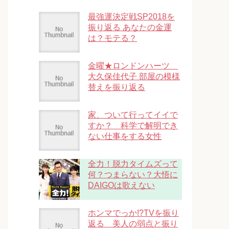
最強運決定戦SP2018を
振り返る あなたの金運
は？モテる？
金曜★ロンドンハーツ
大久保佳代子 部屋の模様
替えを振り返る
家、ついて行ってイイで
すか？ 科学で解明でき
ない仕事をする女性
全力！脱力タイムズって
何？つまらない？大悟に
DAIGOは歌えない
ホンマでっか!?TVを振り
返る 美人の弱点と振り