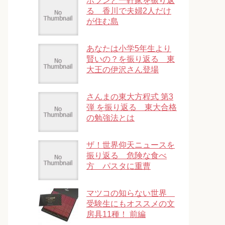
ポツンと一軒家を振り返
る 香川で夫婦2人だけ
が住む島
あなたは小学5年生より
賢いの？を振り返る 東
大王の伊沢さん登場
さんまの東大方程式 第3
弾 を振り返る 東大合格
の勉強法とは
ザ！世界仰天ニュースを
振り返る 危険な食べ
方 パスタに重曹
マツコの知らない世界
受験生にもオススメの文
房具11種！ 前編