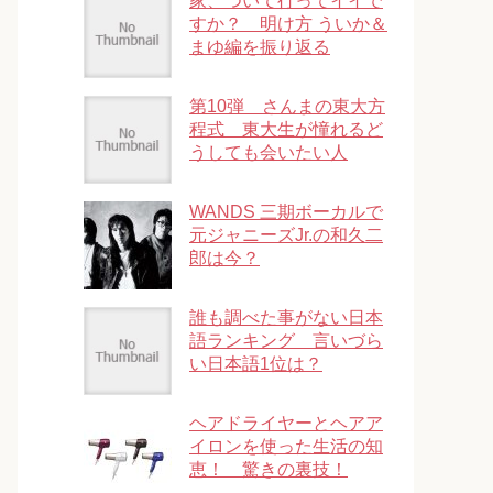
家、ついて行ってイイで
すか？ 明け方 ういか＆
まゆ編を振り返る
第10弾 さんまの東大方
程式 東大生が憧れるど
うしても会いたい人
WANDS 三期ボーカルで
元ジャニーズJr.の和久二
郎は今？
誰も調べた事がない日本
語ランキング 言いづら
い日本語1位は？
ヘアドライヤーとヘアア
イロンを使った生活の知
恵！ 驚きの裏技！