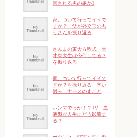
回される男の愚か1
家、ついて行ってイイで
すか？ 父が外交官のも
りさんを振り返る
さんまの東大方程式 天
才東大生は今何してる？
を振り返る
家、ついて行ってイイで
すか？を振り返る 辛い
過去、ナースのまこと
ホンマでっか！？TV 血
液型が人生にどう影響す
る？