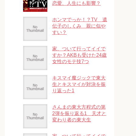
恋愛、人生にも影響？
ホンマでっか！？TV 遺
伝子のしくみ 親に似や
すい？
家、ついて行ってイイで
すか？AKBも受けた24歳
女性のモテ技7つ
キスマイ魔ジックで東大
生とキスマイが対決を振
り返った1
さんまの東大方程式の第
2弾を振り返る1 天才と
変わり者の東大生