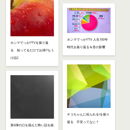
ホンマでっか!?TV 人生100年
ホンマでっか!?TVを振り返
時代を振り返る＆音の影響
る 知ってるだけでお得!?もう
け話2
チコちゃんに叱られる!を振り
返る 不安ってなに？
第6弾の口を揃えた怖い話を振