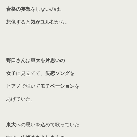
合格の妄想
をしないのは、
想像すると
気がユルむ
から。
野口さん
は
東大
を
片思いの
女子
に見立てて、
失恋ソング
を
ピアノで弾いて
モチベーション
を
あげていた。
東大
への思いを込めて歌っていた