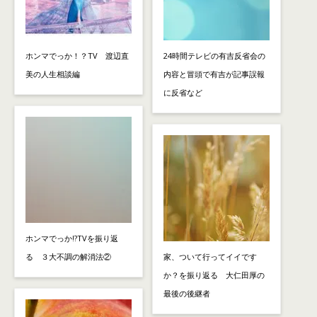
ホンマでっか！？TV 渡辺直
24時間テレビの有吉反省会の
美の人生相談編
内容と冒頭で有吉が記事誤報
に反省など
ホンマでっか!?TVを振り返
る ３大不調の解消法②
家、ついて行ってイイです
か？を振り返る 大仁田厚の
最後の後継者