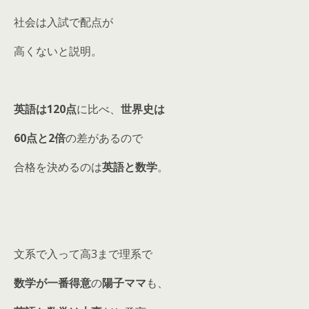
社会は入試で配点が
高くないと説明。
英語は120点
に比べ、
世界史は
60点と2倍
の差があるので
合格を決めるのは
英語と数学
。
文系で入って高3まで理系で
数学が一番得意
の
陽子ママ
も、