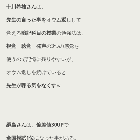
十川希雄さん
は、
先生の言った事をオウム返し
して
覚える
暗記科目の授業
の勉強法は、
視覚 聴覚 発声
の3つの感覚を
使うので記憶に残りやすいが、
オウム返しを続けていると
先生が喋る気をなくす
ｗ
綱島さん
は、
偏差値30UP
で
全国模試1位
になった事がある。