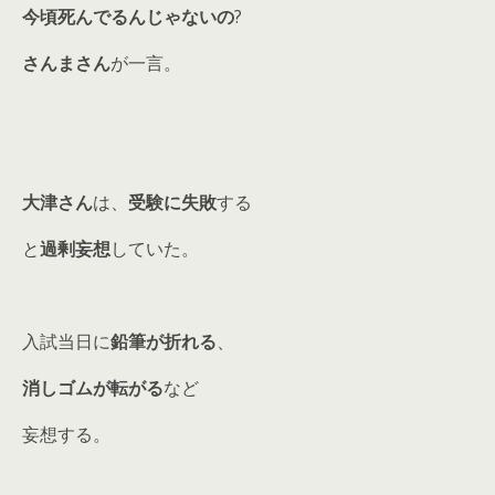
今頃死んでるんじゃないの
?
さんまさん
が一言。
大津さん
は、
受験に失敗
する
と
過剰妄想
していた。
入試当日に
鉛筆が折れる
、
消しゴムが転がる
など
妄想する。