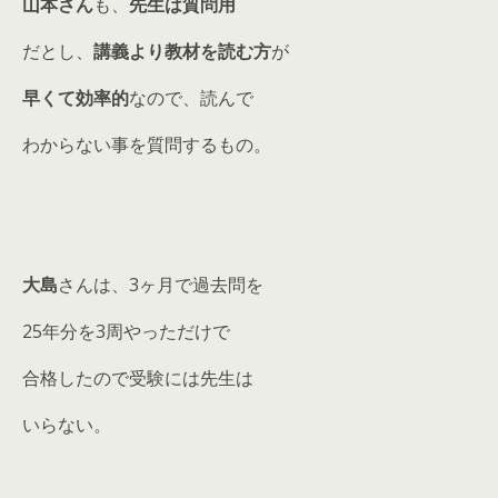
山本さん
も、
先生は質問用
だとし、
講義より教材を読む方
が
早くて効率的
なので、読んで
わからない事を質問するもの。
大島
さんは、3ヶ月で過去問を
25年分を3周やっただけで
合格したので受験には先生は
いらない。