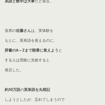
英語と数学は大事
だと発言。
首席の
佐藤さん
は、実体験を
もとに、英単語を覚えるのに、
辞書のA～Zまで順番に覚えよう
と
する人は受験に失敗すると
発言した。
約30万語
の
英単語を丸暗記
しようとしたが、忘れてしまうので