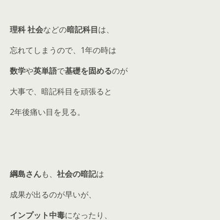
理科 社会
などの
暗記科目
は、
忘れてしまうので、1年の時は
数学
や
英単語
で
基礎を固める
のが
大事で、暗記科目を頑張ると
2年後痛い目を見る。
綱島さん
も、
社会の暗記
は
成果が出るのが早いが、
インプット中毒
になったり、