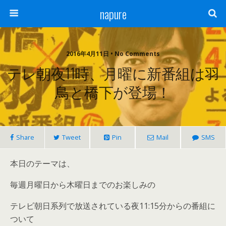
napure
2016年4月11日 • No Comments
テレ朝夜11時、月曜に新番組は羽
鳥と橋下が登場！
Share
Tweet
Pin
Mail
SMS
本日のテーマは、
毎週月曜日から木曜日までのお楽しみの
テレビ朝日系列で放送されている夜11:15分からの番組に
ついて