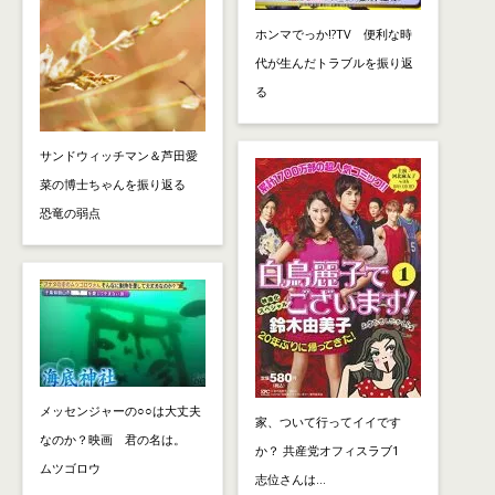
ホンマでっか!?TV 便利な時
代が生んだトラブルを振り返
る
サンドウィッチマン＆芦田愛
菜の博士ちゃんを振り返る
恐竜の弱点
メッセンジャーの○○は大丈夫
家、ついて行ってイイです
なのか？映画 君の名は。
か？ 共産党オフィスラブ1
ムツゴロウ
志位さんは…