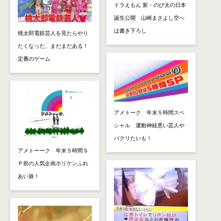
ドラえもん 新・のび太の日本
誕生公開 山崎まさよし空へ
は書き下ろし
桃太郎電鉄芸人を見たらやり
たくなった、まだまだある！
定番のゲーム
アメトーク 年末５時間スペ
シャル 運動神経悪い芸人や
パクリたいも！
アメトーーク 年末５時間Ｓ
Ｐ前の人気企画ホリケンふれ
あい旅！