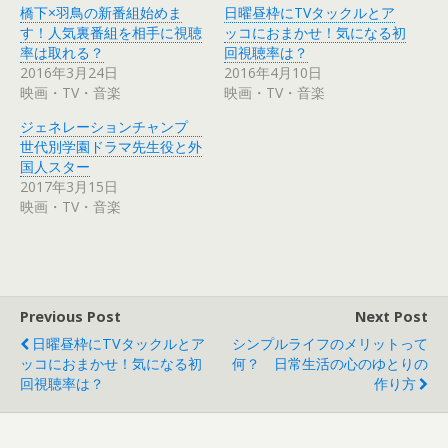
i
で
橋下×羽鳥の新番組始めま
日曜昼枠にTVタックルとア
t
共
t
有
す！人気裏番組を相手に視聴
ッコにおまかせ！気になる初
e
す
r
る
率は取れる？
回視聴率は？
で
に
2016年3月24日
2016年4月10日
共
は
有
ク
映画・TV・音楽
映画・TV・音楽
(
リ
新
ッ
し
ク
ジェネレーションチャンプ
い
し
ウ
て
世代別学園ドラマ先生役と外
ィ
く
国人スター
ン
だ
ド
さ
2017年3月15日
ウ
い
で
(
映画・TV・音楽
開
新
き
し
ま
い
す
ウ
)
ィ
ン
ド
ウ
で
Previous Post
Next Post
開
き
日曜昼枠にTVタックルとア
シンプルライフのメリットって
ま
す
ッコにおまかせ！気になる初
何？ 日常生活の心のゆとりの
)
回視聴率は？
作り方