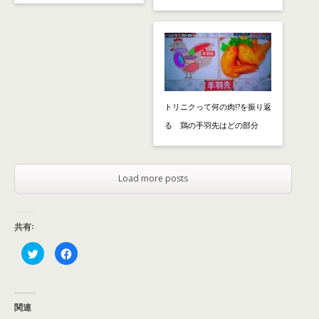
トリニクって何の肉!?を振り返
る 鶏の手羽先はどの部分
Load more posts
共有:
ク
F
リ
a
ッ
c
ク
e
し
b
て
o
T
o
関連
w
k