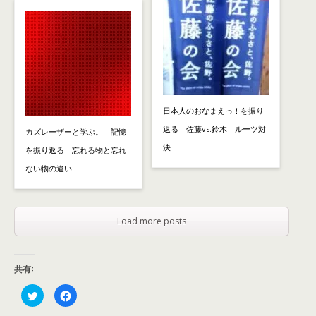
日本人のおなまえっ！を振り
返る 佐藤vs.鈴木 ルーツ対
カズレーザーと学ぶ。 記憶
決
を振り返る 忘れる物と忘れ
ない物の違い
Load more posts
共有:
ク
F
リ
a
ッ
c