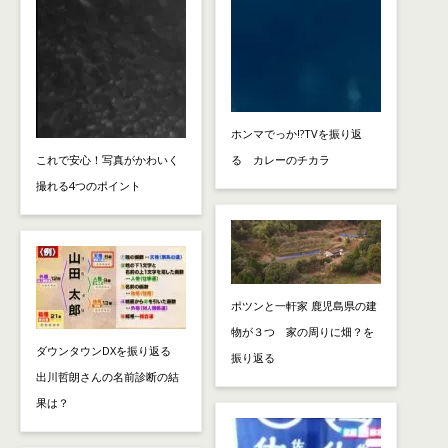
ホンマでっか!?TVを振り返
これで安心！写真がかわいく
る カレーのチカラ
撮れる4つのポイント
ポツンと一軒家 鹿児島県の建
物が３つ 家の周りに畑？を
ダウンタウンDXを振り返る
振り返る
出川哲朗さんの名前診断の結
果は？