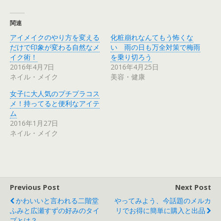
ク
e
し
b
て
o
T
o
関連
w
k
i
で
アイメイクのやり方を変える
化粧崩れなんてもう怖くな
t
共
t
有
だけで印象が変わる自然なメ
い 雨の日も万全対策で梅雨
e
す
r
る
イク術！
を乗り切ろう
で
に
2016年4月7日
2016年4月25日
共
は
有
ク
ネイル・メイク
美容・健康
(
リ
新
ッ
し
ク
女子に大人気のプチプラコス
い
し
ウ
て
メ！持ってると便利なアイテ
ィ
く
ム
ン
だ
ド
さ
2016年1月27日
ウ
い
で
(
ネイル・メイク
開
新
き
し
ま
い
す
ウ
)
ィ
ン
ド
ウ
で
Previous Post
Next Post
開
き
かわいいと言われる二階堂
やってみよう、今話題のメルカ
ま
す
ふみと広瀬すずの好みのタイ
リでお得に簡単に購入と出品
)
プとは？