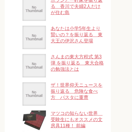
ポツンと一軒家を振り返
る 香川で夫婦2人だけ
が住む島
あなたは小学5年生より
賢いの？を振り返る 東
大王の伊沢さん登場
さんまの東大方程式 第3
弾 を振り返る 東大合格
の勉強法とは
ザ！世界仰天ニュースを
振り返る 危険な食べ
方 パスタに重曹
マツコの知らない世界
受験生にもオススメの文
房具11種！ 前編