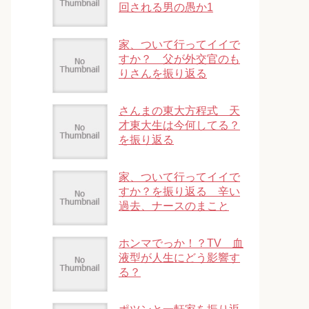
回される男の愚か1
家、ついて行ってイイで
すか？ 父が外交官のも
りさんを振り返る
さんまの東大方程式 天
才東大生は今何してる？
を振り返る
家、ついて行ってイイで
すか？を振り返る 辛い
過去、ナースのまこと
ホンマでっか！？TV 血
液型が人生にどう影響す
る？