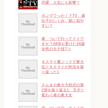
恋愛、人生にも影響？
ホンマでっか！？TV 遺
伝子のしくみ 親に似や
すい？
家、ついて行ってイイで
すか？AKBも受けた24歳
女性のモテ技7つ
キスマイ魔ジックで東大
生とキスマイが対決を振
り返った1
さんまの東大方程式の第
2弾を振り返る1 天才と
変わり者の東大生