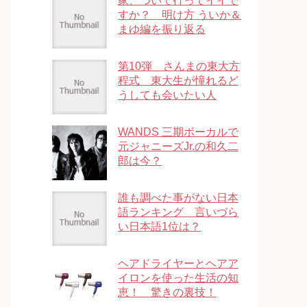
家、ついて行ってイイで
すか？ 明け方 ういか＆
まゆ編を振り返る
第10弾 さんまの東大方
程式 東大生が憧れるど
うしても会いたい人
WANDS 三期ボーカルで
元ジャニーズJr.の和久二
郎は今？
誰も調べた事がない日本
語ランキング 言いづら
い日本語1位は？
ヘアドライヤーとヘアア
イロンを使った生活の知
恵！ 驚きの裏技！