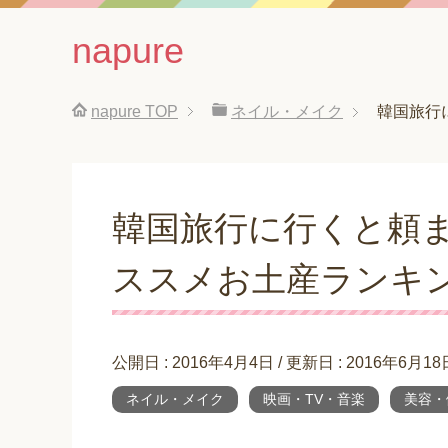
napure
napure
TOP
ネイル・メイク
韓国旅行
韓国旅行に行くと頼
ススメお土産ランキ
公開日 :
2016年4月4日
/ 更新日 :
2016年6月18
ネイル・メイク
映画・TV・音楽
美容・