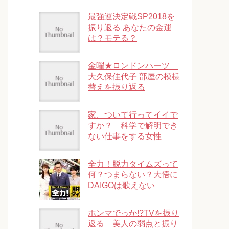
最強運決定戦SP2018を
振り返る あなたの金運
は？モテる？
金曜★ロンドンハーツ
大久保佳代子 部屋の模様
替えを振り返る
家、ついて行ってイイで
すか？ 科学で解明でき
ない仕事をする女性
全力！脱力タイムズって
何？つまらない？大悟に
DAIGOは歌えない
ホンマでっか!?TVを振り
返る 美人の弱点と振り