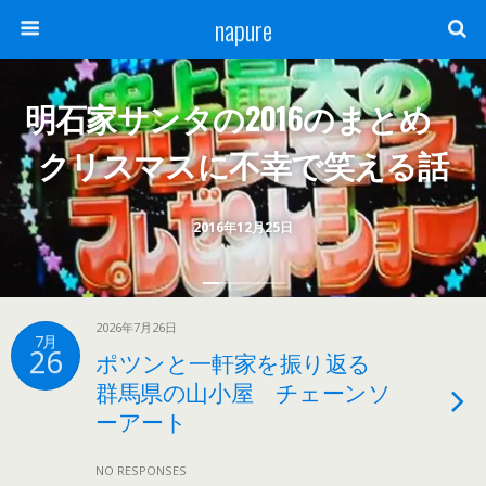
napure
明石家サンタの2016のまとめ
クリスマスに不幸で笑える話
2016年12月25日
2026年7月26日
7月
26
ポツンと一軒家を振り返る
群馬県の山小屋 チェーンソ
ーアート
NO RESPONSES