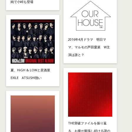
純で小峠も登場
2016年4月ドラマ 明日マ
マ、マルモの芦田愛菜 W主
演は誰と？
夏、HiGH & LOWと居酒屋
EXILE ATSUSHI熱い
THE突破ファイルを振り返
る お腹が膨張し続ける謎の