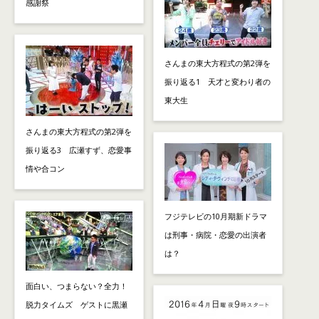
感謝祭
さんまの東大方程式の第2弾を
振り返る1 天才と変わり者の
東大生
さんまの東大方程式の第2弾を
振り返る3 広瀬すず、恋愛事
情や合コン
フジテレビの10月期新ドラマ
は刑事・病院・恋愛の出演者
は？
面白い、つまらない？全力！
脱力タイムズ ゲストに黒瀬