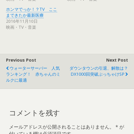
有
ク
(
リ
ホンマでっか！？TV ここ
新
ッ
し
ク
まできたか最新医療
い
し
ウ
て
2016年11月10日
ィ
く
映画・TV・音楽
ン
だ
ド
さ
ウ
い
で
(
開
新
き
し
ま
い
す
ウ
)
ィ
Previous Post
Next Post
ン
ド
ウ
ウォーターサーバー 人気
ダウンタウンの引退、解散は？
で
ランキング！ 赤ちゃんのミ
DX1000回突破ぶっちゃけSP
開
き
ルクに最適
ま
す
)
コメントを残す
メールアドレスが公開されることはありません。
*
が
付いている欄は必須項目です