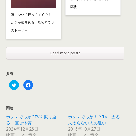
症状
家、ついて行ってイイです
か？を振り返る 教習所ラブ
ストーリー
Load more posts
共有:
ク
F
リ
a
ッ
c
ク
e
し
b
て
o
T
o
関連
w
k
i
で
ホンマでっか!?TVを振り返
ホンマでっか！？TV 太る
t
共
t
有
る 痩せ体質
人太らない人の違い
e
す
r
る
2024年12月26日
2016年10月27日
で
に
映画・TV・音楽
映画・TV・音楽
共
は