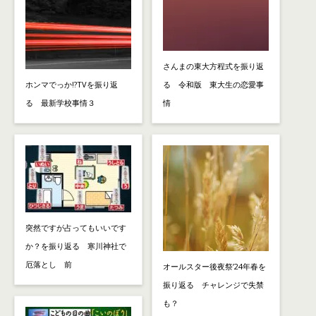
さんまの東大方程式を振り返
ホンマでっか!?TVを振り返
る 令和版 東大生の恋愛事
る 最新学校事情３
情
突然ですが占ってもいいです
か？を振り返る 寒川神社で
厄落とし 前
オールスター後夜祭’24年春を
振り返る チャレンジで失禁
も？