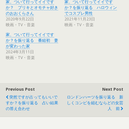
家、ついて行ってイイです
家、ついて行ってイイです
t
共
t
有
か？ ブリキとオモチャ好き
か？を振り返る ハロウィン
e
す
r
る
のおおくらさん
でコスプレ男性
で
に
2020年9月22日
2021年11月23日
共
は
有
ク
映画・TV・音楽
映画・TV・音楽
(
リ
新
ッ
し
ク
家、ついて行ってイイです
い
し
ウ
て
か？を振り返る 番組初 妻
ィ
く
が変わった家
ン
だ
ド
さ
2024年3月11日
ウ
い
で
(
映画・TV・音楽
開
新
き
し
ま
い
す
ウ
)
ィ
ン
ド
ウ
で
Previous Post
Next Post
開
き
突然ですが占ってもいいで
ロンドンハーツを振り返る 新
ま
す
すか？を振り返る 占い結果
しくコンビを組むならどの女芸
)
の答え合わせ
人 前