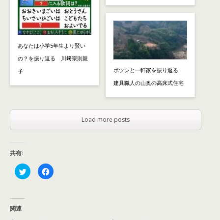
あなたは小学5年生より賢い
の？を振り返る 川﨑宗則親
ポツンと一軒家を振り返る
子
建具職人の山奥の高床式住宅
Load more posts
共有:
ク
F
リ
a
ッ
c
ク
e
し
b
て
o
T
o
関連
w
k
i
で