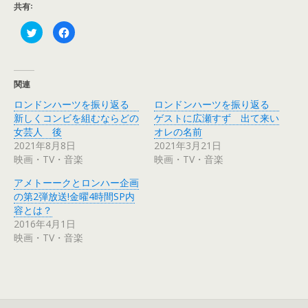
共有:
ク
F
リ
a
ッ
c
ク
e
し
b
て
o
T
o
関連
w
k
i
で
ロンドンハーツを振り返る
ロンドンハーツを振り返る
t
共
t
有
新しくコンビを組むならどの
ゲストに広瀬すず 出て来い
e
す
r
る
女芸人 後
オレの名前
で
に
2021年8月8日
2021年3月21日
共
は
有
ク
映画・TV・音楽
映画・TV・音楽
(
リ
新
ッ
し
ク
アメトーークとロンハー企画
い
し
ウ
て
の第2弾放送!金曜4時間SP内
ィ
く
容とは？
ン
だ
ド
さ
2016年4月1日
ウ
い
で
(
映画・TV・音楽
開
新
き
し
ま
い
す
ウ
)
ィ
ン
ド
ウ