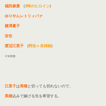
福田麻貴
(
3時のヒロイン
)
ゆりやんレトリィバァ
横澤夏子
吉住
渡辺江里子
(
阿佐ヶ谷姉妹
)
※50音順
江里子
は
美穂
と切っても切れないので、
美穂
込みで嫁げる先を希望する。