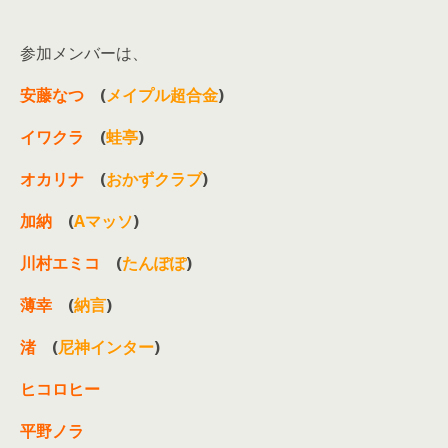
参加メンバーは、
安藤なつ
(
メイプル超合金
)
イワクラ
(
蛙亭
)
オカリナ
(
おかずクラブ
)
加納
(
Aマッソ
)
川村エミコ
(
たんぽぽ
)
薄幸
(
納言
)
渚
(
尼神インター
)
ヒコロヒー
平野ノラ