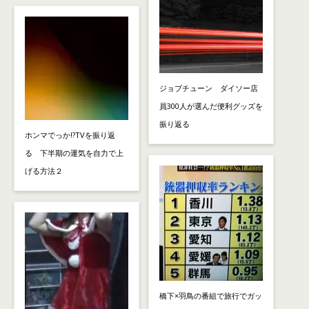
ジョブチューン ダイソー店
員300人が選んだ便利グッズを
振り返る
ホンマでっか!?TVを振り返
る 下半期の運気を自力で上
げる方法２
橋下×羽鳥の番組で旅行でガッ