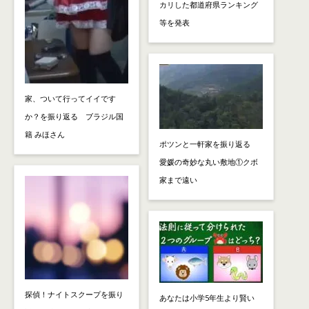
カリした都道府県ランキング
等を発表
家、ついて行ってイイです
か？を振り返る ブラジル国
籍 みほさん
ポツンと一軒家を振り返る
愛媛の奇妙な丸い敷地①クボ
家まで遠い
探偵！ナイトスクープを振り
あなたは小学5年生より賢い