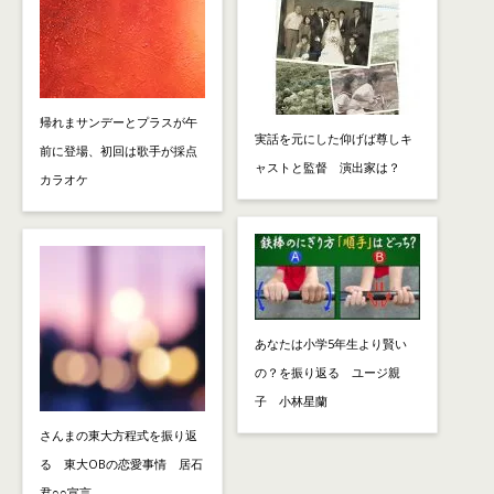
帰れまサンデーとプラスが午
実話を元にした仰げば尊しキ
前に登場、初回は歌手が採点
ャストと監督 演出家は？
カラオケ
あなたは小学5年生より賢い
の？を振り返る ユージ親
子 小林星蘭
さんまの東大方程式を振り返
る 東大OBの恋愛事情 居石
君○○宣言