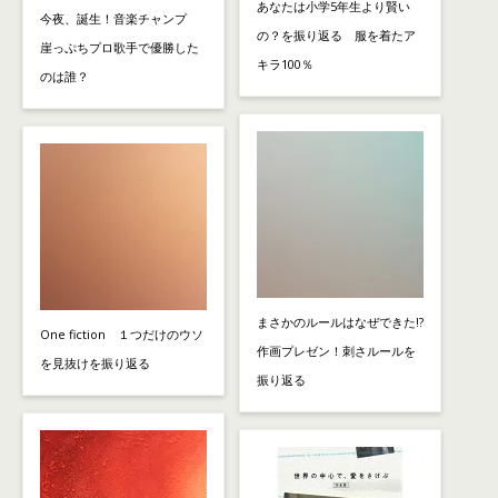
あなたは小学5年生より賢い
今夜、誕生！音楽チャンプ
の？を振り返る 服を着たア
崖っぷちプロ歌手で優勝した
キラ100％
のは誰？
まさかのルールはなぜできた!?
One fiction １つだけのウソ
作画プレゼン！刺さルールを
を見抜けを振り返る
振り返る