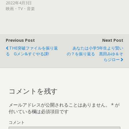
ド
さ
2022年4月3日
ウ
い
で
(
映画・TV・音楽
開
新
き
し
ま
い
す
ウ
)
ィ
ン
ド
ウ
で
Previous Post
Next Post
開
き
THE突破ファイルを振り返
あなたは小学5年生より賢い
ま
す
る Gメン&すぐやる課!
の？を振り返る 黒田みゆ＆そ
)
らジロー
コメントを残す
メールアドレスが公開されることはありません。
*
が
付いている欄は必須項目です
コメント