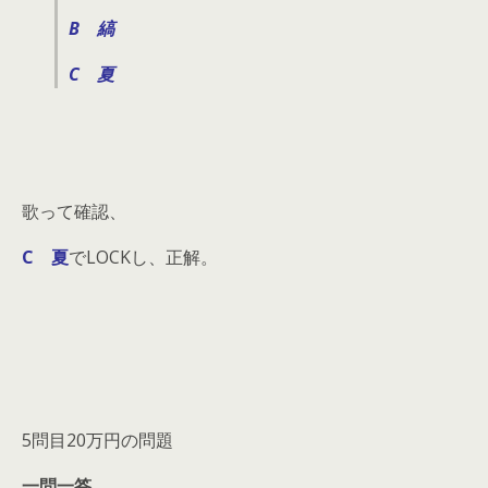
B 縞
C 夏
歌って確認、
C 夏
でLOCKし、正解。
5問目20万円の問題
一問一答