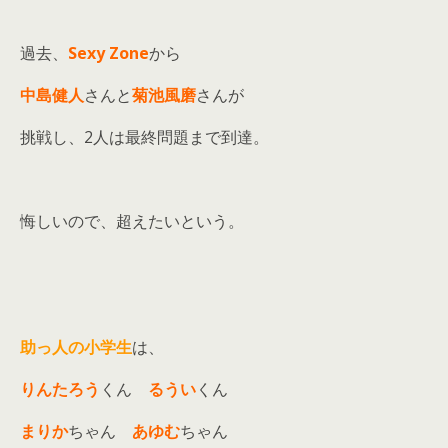
過去、
Sexy Zone
から
中島健人
さんと
菊池風磨
さんが
挑戦し、2人は最終問題まで到達。
悔しいので、超えたいという。
助っ人の小学生
は、
りんたろう
くん
るうい
くん
まりか
ちゃん
あゆむ
ちゃん