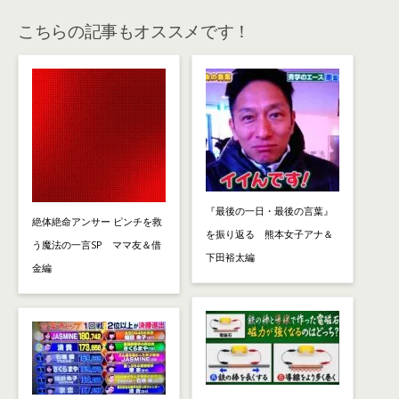
こちらの記事もオススメです！
『最後の一日・最後の言葉』
絶体絶命アンサー ピンチを救
を振り返る 熊本女子アナ＆
う魔法の一言SP ママ友＆借
下田裕太編
金編