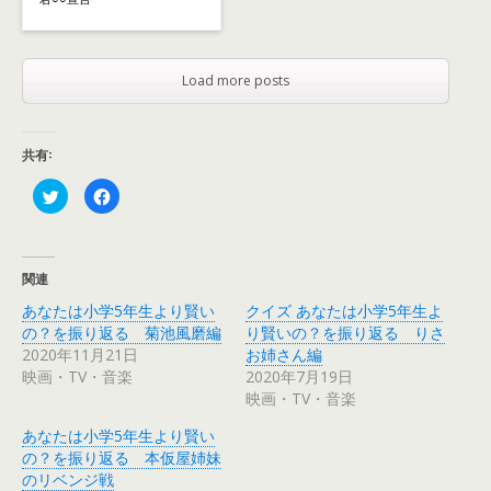
Load more posts
共有:
ク
F
リ
a
ッ
c
ク
e
し
b
て
o
T
o
関連
w
k
i
で
あなたは小学5年生より賢い
クイズ あなたは小学5年生よ
t
共
t
有
の？を振り返る 菊池風磨編
り賢いの？を振り返る りさ
e
す
r
る
2020年11月21日
お姉さん編
で
に
映画・TV・音楽
2020年7月19日
共
は
有
ク
映画・TV・音楽
(
リ
新
ッ
し
ク
あなたは小学5年生より賢い
い
し
ウ
て
の？を振り返る 本仮屋姉妹
ィ
く
のリベンジ戦
ン
だ