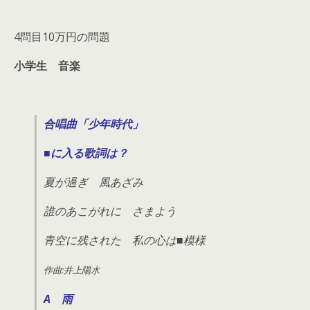
4問目10万円の問題
小学
生 音楽
合唱曲「少年時代」
■に入る歌詞は？
夏が過ぎ 風あざみ
誰のあこがれに さまよう
青空に残された 私の心は■模様
作曲:井上陽水
A 雨