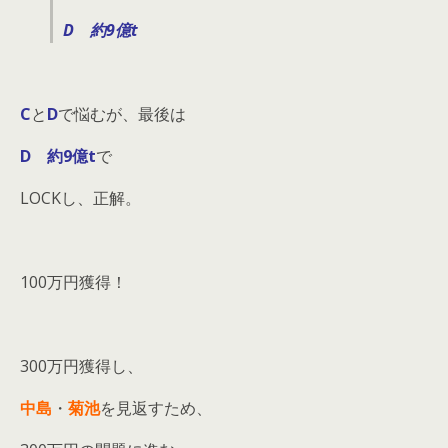
D 約9億t
C
と
D
で悩むが、最後は
D 約9億t
で
LOCKし、正解。
100万円獲得！
300万円獲得し、
中島
・
菊池
を見返すため、