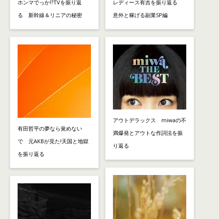
ホンマでっか!?TVを振り返
レディース有吉を振り返る
る 新幹線＆リニアの秘密
意外と稼げる副業SP編
アウトデラックス miwaの不
有田哲平の夢なら覚めない
満爆発とアウトな作詞法を振
で 元AKBが見た!天国と地獄
り返る
を振り返る