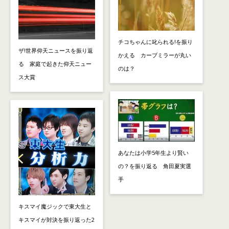
チコちゃんに叱られる!を振り
ザ!世界仰天ニュースを振り返
かえる カーブミラーが丸い
る 家庭で起きた仰天ニュー
のは？
ス大賞
あなたは小学5年生より賢い
の？を振り返る 角田夏実選
手
キスマイ魔ジックで東大生と
キスマイが対決を振り返った2