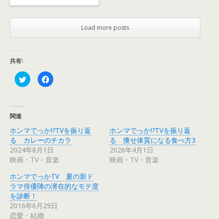
Load more posts
共有:
ク
F
リ
a
ッ
c
ク
e
し
b
て
o
T
o
関連
w
k
i
で
ホンマでっか!?TVを振り返
ホンマでっか!?TVを振り返
t
共
t
有
る カレーのチカラ
る 痩せ体質になる食べ方3
e
す
r
る
2024年8月1日
2026年4月1日
で
に
映画・TV・音楽
映画・TV・音楽
共
は
有
ク
(
リ
ホンマでっかTV 夏の新ド
新
ッ
し
ク
ラマ俳優陣の潜在的なモテ度
い
し
ウ
て
を診断！
ィ
く
2016年6月29日
ン
だ
ド
さ
恋愛・結婚
ウ
い