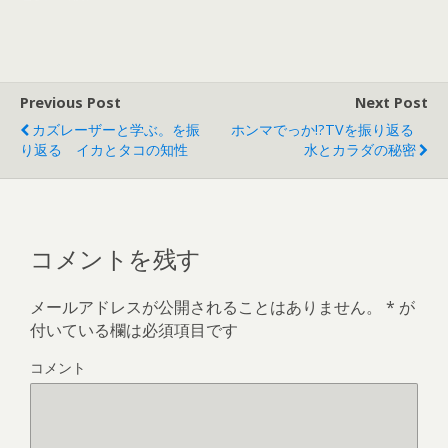
で
(
開
新
き
し
ま
い
す
ウ
)
ィ
ン
ド
Previous Post
Next Post
ウ
で
カズレーザーと学ぶ。を振
ホンマでっか!?TVを振り返る
開
き
り返る イカとタコの知性
水とカラダの秘密
ま
す
)
コメントを残す
メールアドレスが公開されることはありません。
*
が
付いている欄は必須項目です
コメント