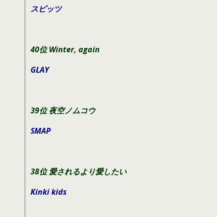
スピッツ
40位 Winter, again
GLAY
39位 夜空ノムコウ
SMAP
38位 愛されるより愛したい
Kinki kids