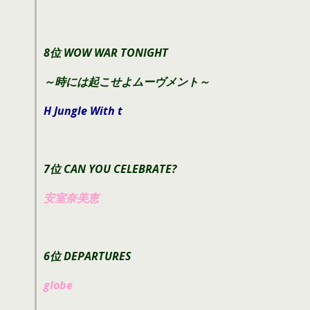
8位 WOW WAR TONIGHT
～時には起こせよムーヴメント～
H Jungle With t
7位 CAN YOU CELEBRATE?
安室奈美恵
6位 DEPARTURES
globe