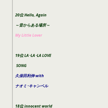
20位 Hello, Again
～昔からある場所～
My Little Lover
19位 LA･LA･LA LOVE
SONG
久保田利伸 with
ナオミ･キャンベル
18位 innocent world