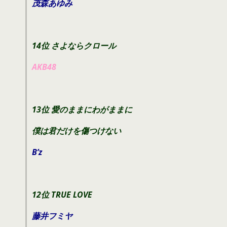
茂森あゆみ
14位 さよならクロール
AKB48
13位 愛のままにわがままに
僕は君だけを傷つけない
B’z
12位 TRUE LOVE
藤井フミヤ