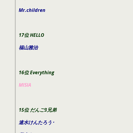
Mr.children
17位 HELLO
福山雅治
16位 Everything
MISIA
15位 だんご3兄弟
速水けんたろう･