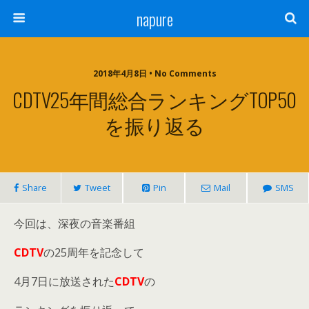
napure
2018年4月8日 • No Comments
CDTV25年間総合ランキングTOP50
を振り返る
Share
Tweet
Pin
Mail
SMS
今回は、深夜の音楽番組
CDTV
の25周年を記念して
4月7日に放送された
CDTV
の