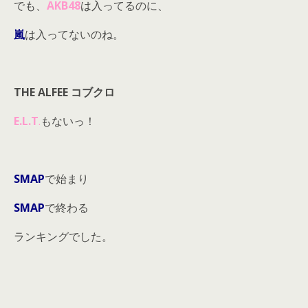
でも、
AKB48
は入ってるのに、
嵐
は入ってないのね。
THE ALFEE コブクロ
E.L.T
.
もないっ！
SMAP
で始まり
SMAP
で終わる
ランキングでした。