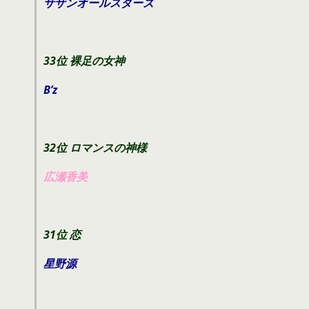
サザンオールスターズ
33位 裸足の女神
B’z
32位 ロマンスの神様
広瀬香美
31位 恋
星野源