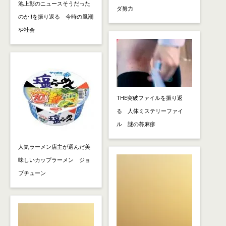
池上彰のニュースそうだった
ダ努力
のか!!を振り返る 今時の風潮
や社会
THE突破ファイルを振り返
る 人体ミステリーファイ
ル 謎の蕁麻疹
人気ラーメン店主が選んだ美
味しいカップラーメン ジョ
ブチューン