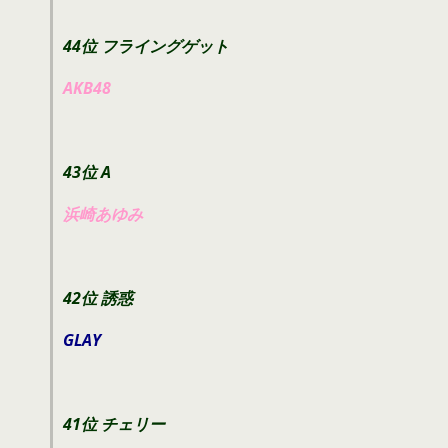
44位 フライングゲット
AKB48
43位 A
浜崎あゆみ
42位 誘惑
GLAY
41位 チェリー