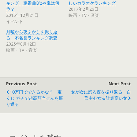
t
有
キング 定番曲B'zや嵐は何
しいカラオケランキング
e
す
r
る
位？
2017年2月26日
で
に
2015年12月21日
映画・TV・音楽
共
は
有
ク
イベント
(
リ
新
ッ
し
ク
月曜から夜ふかしを振り返
い
し
ウ
て
る 不名誉ランキング調査
ィ
く
2025年8月12日
ン
だ
ド
さ
映画・TV・音楽
ウ
い
で
(
開
新
き
し
ま
い
す
ウ
)
ィ
ン
ド
Previous Post
Next Post
ウ
で
10万円でできるかな？ 宝
女が女に怒る夜を振り返る 自
開
き
くじ ガチで超高額当せんを振
己中心女＆計算高い女
ま
す
り返る
)
コメントを残す