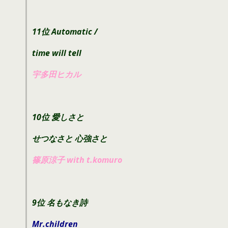
11位 Automatic /
time will tell
宇多田ヒカル
10位 愛しさと
せつなさと 心強さと
篠原涼子 with t.komuro
9位 名もなき詩
Mr.children