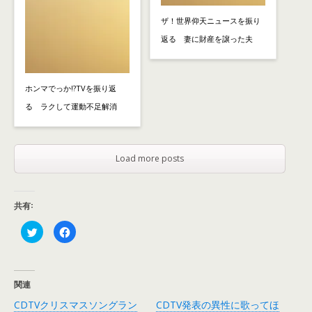
ザ！世界仰天ニュースを振り
返る 妻に財産を譲った夫
ホンマでっか!?TVを振り返
る ラクして運動不足解消
Load more posts
共有:
ク
F
リ
a
ッ
c
ク
e
し
b
て
o
T
o
関連
w
k
i
で
CDTVクリスマスソングラン
CDTV発表の異性に歌ってほ
t
共