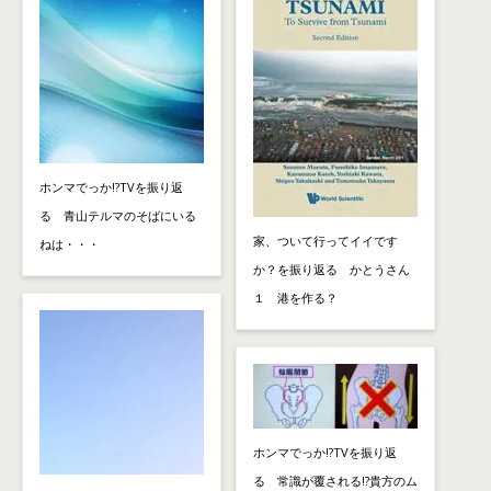
ホンマでっか!?TVを振り返
る 青山テルマのそばにいる
家、ついて行ってイイです
ねは・・・
か？を振り返る かとうさん
１ 港を作る？
ホンマでっか!?TVを振り返
る 常識が覆される!?貴方のム