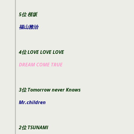
5位 桜坂
福山雅治
4位 LOVE LOVE LOVE
DREAM COME TRUE
3位 Tomorrow never Knows
Mr.children
2位 TSUNAMI