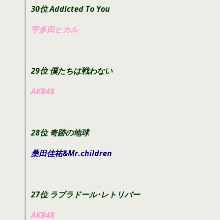
30位 Addicted To You
宇多田ヒカル
29位 僕たちは戦わない
AKB48
28位 奇跡の地球
桑田佳祐&Mr.children
27位 ラブラドール･レトリバー
AKB48