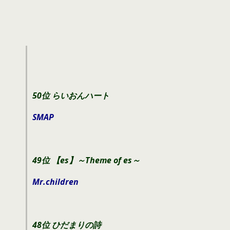
50位 らいおんハート
SMAP
49位 【es】～Theme of es～
Mr.children
48位 ひだまりの詩