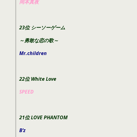
岡本真夜
23位 シーソーゲーム
～勇敢な恋の歌～
Mr.children
22位 White Love
SPEED
21位 LOVE PHANTOM
B’z