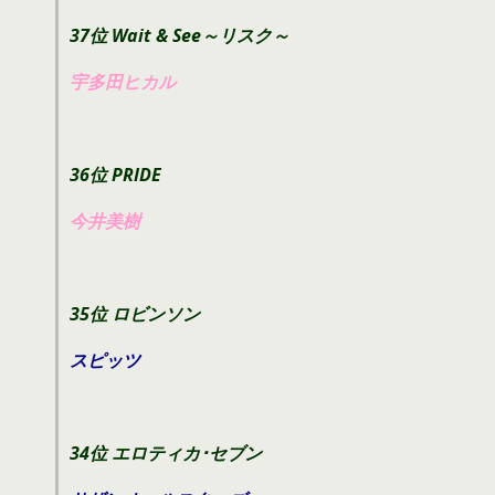
37位 Wait & See～リスク～
宇多田ヒカル
36位 PRIDE
今井美樹
35位 ロビンソン
スピッツ
34位 エロティカ･セブン