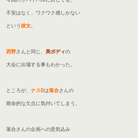
不安はなく、ワクワク感しかない
という
彼女
。
西野
さんと同じ、
美ボディ
の
大会に出場する事もわかった。
ところが、
ナスD
は
落合
さんの
致命的な欠点に気付いてしまう。
落合さんの企画への意気込み