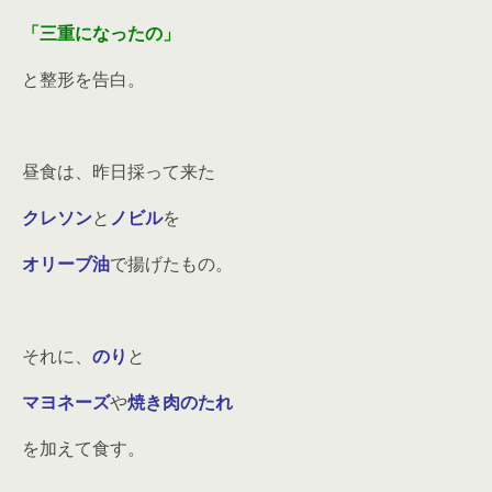
「三重になったの」
と整形を告白。
昼食は、昨日採って来た
クレソン
と
ノビル
を
オリーブ油
で揚げたもの。
それに、
のり
と
マヨネーズ
や
焼き肉のたれ
を加えて食す。