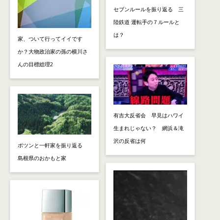
セブンルールを振り返る 三
陸鉄道 運転手の７ルールと
は？
家、ついて行ってイイです
か？大物政治家の孫の横川さ
んの目標総理2
有吉大反省会 早見はハワイ
生まれじゃない？ 網浜＆滝
沢の反省は何
ポツンと一軒家を振り返る
島根県のおかもと家