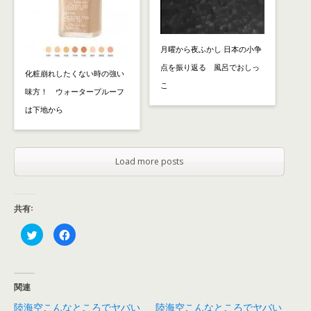
月曜から夜ふかし 日本の小争
点を振り返る 風呂でおしっ
化粧崩れしたくない時の強い
こ
味方！ ウォータープルーフ
は下地から
Load more posts
共有:
ク
F
リ
a
ッ
c
ク
e
し
b
て
o
T
o
関連
w
k
i
で
陸海空こんなところでヤバい
陸海空こんなところでヤバい
t
共