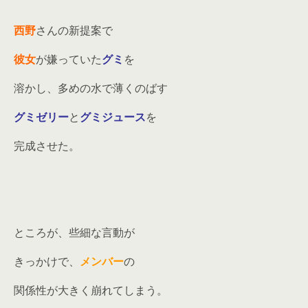
西野
さんの新提案で
彼女
が嫌っていた
グミ
を
溶かし、多めの水で薄くのばす
グミゼリー
と
グミジュース
を
完成させた。
ところが、些細な言動が
きっかけで、
メンバー
の
関係性が大きく崩れてしまう。