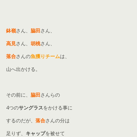
鉢嶺
さん、
脇田
さん、
高見
さん、
胡桃
さん、
落合
さんの
魚獲りチーム
は、
山へ出かける。
その前に、
脇田
さんらの
4つの
サングラス
をかける事に
するのだが、
落合
さんの分は
足りず、
キャップ
を被せて