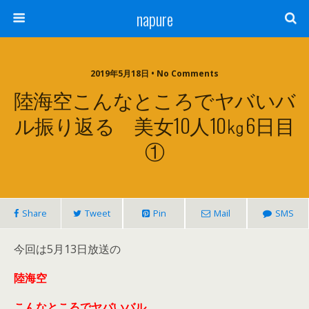
napure
2019年5月18日 • No Comments
陸海空こんなところでヤバいバ
ル振り返る 美女10人10㎏6日目
①
Share
Tweet
Pin
Mail
SMS
今回は5月13日放送の
陸海空
こんなところでヤバいバル