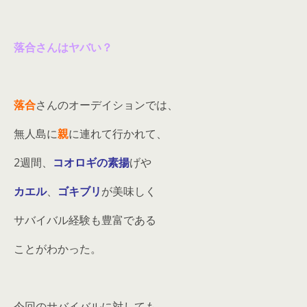
落合さんはヤバい？
落合
さんのオーデイションでは、
無人島に
親
に連れて行かれて、
2週間、
コオロギの素揚
げや
カエル
、
ゴキブリ
が美味しく
サバイバル経験も豊富である
ことがわかった。
今回のサバイバルに対しても、