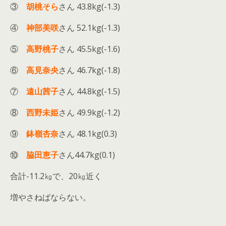
③
胡桃そら
さん 43.8kg(-1.3)
④
神部美咲
さん 52.1kg(-1.3)
⑤
高野桃子
さん 45.5kg(-1.6)
⑥
高見奈央
さん 46.7kg(-1.8)
⑦
遠山茜子
さん 44.8kg(-1.5)
⑧
西野未姫
さん 49.9kg(-1.2)
⑨
鉢嶺杏奈
さん 48.1kg(0.3)
⑩
脇田恵子
さん44.7kg(0.1)
合計-11.2㎏で、20㎏近く
増やさねばならない。