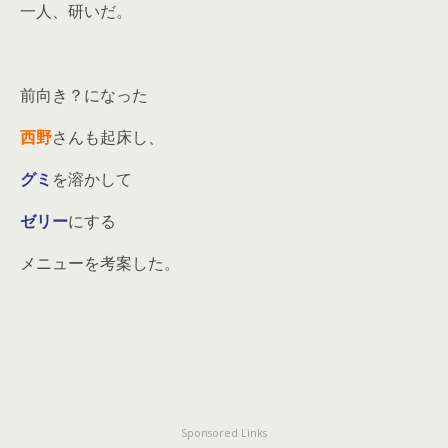
一人、研いだ。
前向き？になった
西野
さんも起床し、
グミ
を溶かして
ゼリー
にする
メニューを考案した。
Sponsored Links