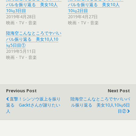
t
有
バルを振り返る 美女10人
バルを振り返る 美女10人
e
す
r
る
10㎏3日目
10㎏2日目
で
に
2019年4月28日
2019年4月27日
共
は
有
ク
映画・TV・音楽
映画・TV・音楽
(
リ
新
ッ
し
ク
陸海空こんなところでヤバい
い
し
ウ
て
バル振り返る 美女10人10
ィ
く
㎏5日目①
ン
だ
ド
さ
2019年5月11日
ウ
い
で
(
映画・TV・音楽
開
新
き
し
ま
い
す
ウ
)
ィ
ン
ド
ウ
で
Previous Post
Next Post
開
き
直撃！シンソウ坂上を振り
陸海空こんなところでヤバいバ
ま
す
返る Gacktさんが謝りたい
ル振り返る 美女10人10㎏6日
)
人
目②