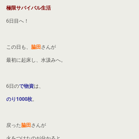
極限サバイバル生活
6日目へ！
この日も、
脇田
さんが
最初に起床し、水汲みへ。
6日の
で物資
は、
のり1000枚
。
戻った
脇田
さんが
火をつけたのが分かると