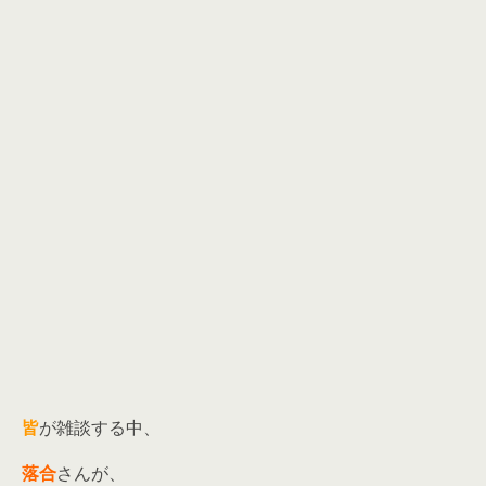
皆
が雑談する中、
落合
さんが、