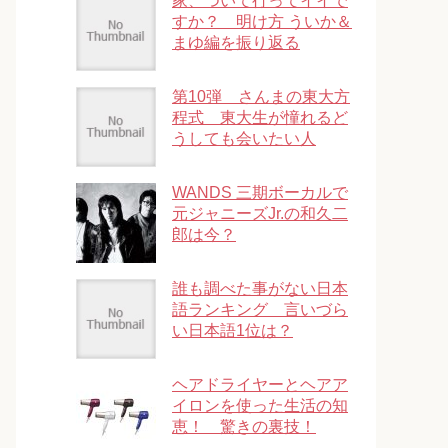
家、ついて行ってイイで
すか？ 明け方 ういか＆
まゆ編を振り返る
第10弾 さんまの東大方
程式 東大生が憧れるど
うしても会いたい人
WANDS 三期ボーカルで
元ジャニーズJr.の和久二
郎は今？
誰も調べた事がない日本
語ランキング 言いづら
い日本語1位は？
ヘアドライヤーとヘアア
イロンを使った生活の知
恵！ 驚きの裏技！