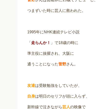
つまずいた時に芸人に救われた。
1995年にNHK連続テレビ小説
「
走らんか！
」で18歳の時に
準主役に抜擢され、大阪に
通うことになった
菅野
さん。
友達
は受験勉強をしていたが、
自身
は明日のセリフが頭に入らず、
新幹線で泣きながら
芸人
の映像で