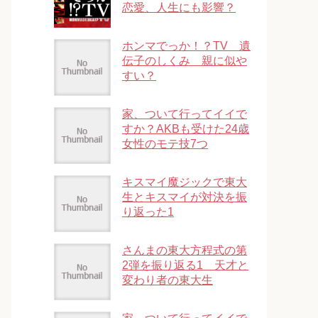
恋愛、人生にも影響？
ホンマでっか！？TV 遺
伝子のしくみ 親に似や
すい？
家、ついて行ってイイで
すか？AKBも受けた24歳
女性のモテ技7つ
キスマイ魔ジックで東大
生とキスマイが対決を振
り返った1
さんまの東大方程式の第
2弾を振り返る1 天才と
変わり者の東大生