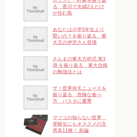
ポツンと一軒家を振り返
る 香川で夫婦2人だけ
が住む島
あなたは小学5年生より
賢いの？を振り返る 東
大王の伊沢さん登場
さんまの東大方程式 第3
弾 を振り返る 東大合格
の勉強法とは
ザ！世界仰天ニュースを
振り返る 危険な食べ
方 パスタに重曹
マツコの知らない世界
受験生にもオススメの文
房具11種！ 前編