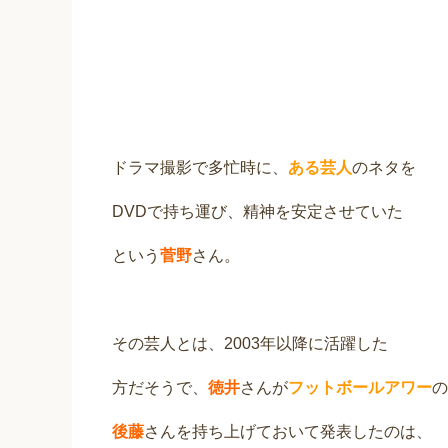
ドラマ撮影で多忙時に、
ある芸人
のネタを
DVDで持ち運び、精神を安定させていた
という
菅野
さん。
その芸人とは、2003年以降に活躍した
方だそうで、
徳井
さんが
フットボールアワー
の
後藤
さんを持ち上げておいて発表したのは、