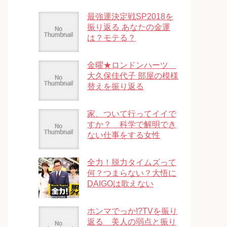
最強運決定戦SP2018を
振り返る あなたの金運
は？モテる？
金曜★ロンドンハーツ
大久保佳代子 部屋の模様
替えを振り返る
家、ついて行ってイイで
すか？ 科学で解明でき
ない仕事をする女性
全力！脱力タイムズって
何？つまらない？大悟に
DAIGOは歌えない
ホンマでっか!?TVを振り
返る 美人の弱点と振り