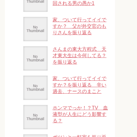
回される男の愚か1
家、ついて行ってイイで
すか？ 父が外交官のも
りさんを振り返る
さんまの東大方程式 天
才東大生は今何してる？
を振り返る
家、ついて行ってイイで
すか？を振り返る 辛い
過去、ナースのまこと
ホンマでっか！？TV 血
液型が人生にどう影響す
る？