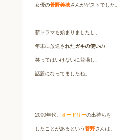
女優の
菅野美穂
さんがゲストでした。
新ドラマも始まりましたし、
年末に放送された
ガキの使い
の
笑ってはいけないに登場し、
話題になってましたね。
2000年代、
オードリー
の出待ちを
したことがあるという
菅野
さんは、