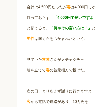
会計は4,500円だったが
客
は4,000円しか
持っておらず、
「4,000円で良いですよ」
と伝えると、
「何やその言い方は！」
と
男性
は胸ぐらをつかまれたという。
見ていた
常連
さんがメチャクチャ
腹を立てて
客
の首元掴んで投げた。
次の日、とりあえず謝りに行きますと
客
から電話で連絡があり、10万円を