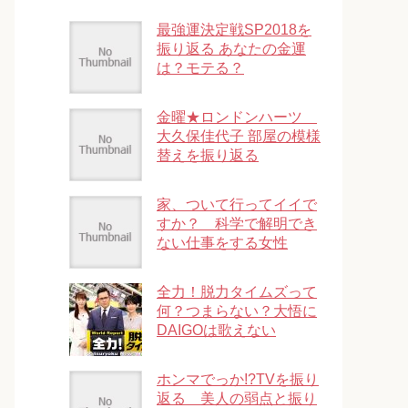
最強運決定戦SP2018を
振り返る あなたの金運
は？モテる？
金曜★ロンドンハーツ
大久保佳代子 部屋の模様
替えを振り返る
家、ついて行ってイイで
すか？ 科学で解明でき
ない仕事をする女性
全力！脱力タイムズって
何？つまらない？大悟に
DAIGOは歌えない
ホンマでっか!?TVを振り
返る 美人の弱点と振り