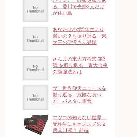
ポツンと一軒家を振り返
る 香川で夫婦2人だけ
が住む島
あなたは小学5年生より
賢いの？を振り返る 東
大王の伊沢さん登場
さんまの東大方程式 第3
弾 を振り返る 東大合格
の勉強法とは
ザ！世界仰天ニュースを
振り返る 危険な食べ
方 パスタに重曹
マツコの知らない世界
受験生にもオススメの文
房具11種！ 前編