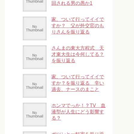
回される男の愚か1
家、ついて行ってイイで
すか？ 父が外交官のも
りさんを振り返る
さんまの東大方程式 天
才東大生は今何してる？
を振り返る
家、ついて行ってイイで
すか？を振り返る 辛い
過去、ナースのまこと
ホンマでっか！？TV 血
液型が人生にどう影響す
る？