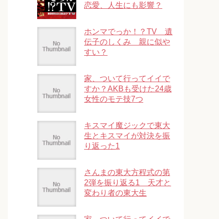
恋愛、人生にも影響？
ホンマでっか！？TV 遺
伝子のしくみ 親に似や
すい？
家、ついて行ってイイで
すか？AKBも受けた24歳
女性のモテ技7つ
キスマイ魔ジックで東大
生とキスマイが対決を振
り返った1
さんまの東大方程式の第
2弾を振り返る1 天才と
変わり者の東大生