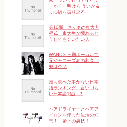
家、ついて行ってイイで
すか？ 明け方 ういか＆
まゆ編を振り返る
第10弾 さんまの東大方
程式 東大生が憧れるど
うしても会いたい人
WANDS 三期ボーカルで
元ジャニーズJr.の和久二
郎は今？
誰も調べた事がない日本
語ランキング 言いづら
い日本語1位は？
ヘアドライヤーとヘアア
イロンを使った生活の知
恵！ 驚きの裏技！