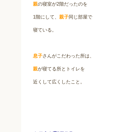
親
の寝室が2階だったのを
1階にして、
親子
同じ部屋で
寝ている。
息子
さんがこだわった所は、
親
が寝てる所とトイレを
近くして広くしたこと。