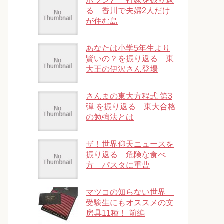
ポツンと一軒家を振り返
る 香川で夫婦2人だけ
が住む島
あなたは小学5年生より
賢いの？を振り返る 東
大王の伊沢さん登場
さんまの東大方程式 第3
弾 を振り返る 東大合格
の勉強法とは
ザ！世界仰天ニュースを
振り返る 危険な食べ
方 パスタに重曹
マツコの知らない世界
受験生にもオススメの文
房具11種！ 前編