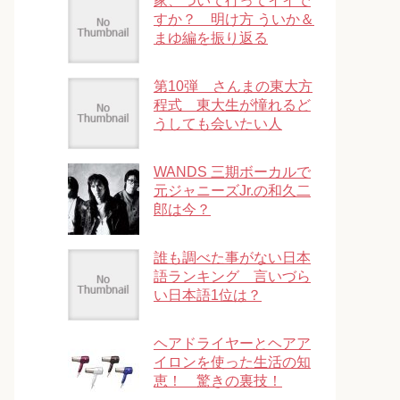
家、ついて行ってイイで
すか？ 明け方 ういか＆
まゆ編を振り返る
第10弾 さんまの東大方
程式 東大生が憧れるど
うしても会いたい人
WANDS 三期ボーカルで
元ジャニーズJr.の和久二
郎は今？
誰も調べた事がない日本
語ランキング 言いづら
い日本語1位は？
ヘアドライヤーとヘアア
イロンを使った生活の知
恵！ 驚きの裏技！