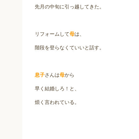
先月の中旬に引っ越してきた。
リフォームして
母
は、
階段を登らなくていいと話す。
息子
さんは
母
から
早く結婚しろ！と、
煩く言われている。