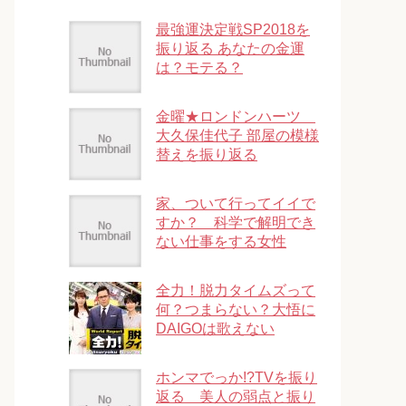
最強運決定戦SP2018を
振り返る あなたの金運
は？モテる？
金曜★ロンドンハーツ
大久保佳代子 部屋の模様
替えを振り返る
家、ついて行ってイイで
すか？ 科学で解明でき
ない仕事をする女性
全力！脱力タイムズって
何？つまらない？大悟に
DAIGOは歌えない
ホンマでっか!?TVを振り
返る 美人の弱点と振り