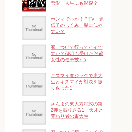
恋愛、人生にも影響？
ホンマでっか！？TV 遺
伝子のしくみ 親に似や
すい？
家、ついて行ってイイで
すか？AKBも受けた24歳
女性のモテ技7つ
キスマイ魔ジックで東大
生とキスマイが対決を振
り返った1
さんまの東大方程式の第
2弾を振り返る1 天才と
変わり者の東大生