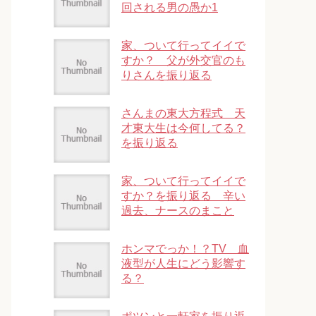
回される男の愚か1
家、ついて行ってイイで
すか？ 父が外交官のも
りさんを振り返る
さんまの東大方程式 天
才東大生は今何してる？
を振り返る
家、ついて行ってイイで
すか？を振り返る 辛い
過去、ナースのまこと
ホンマでっか！？TV 血
液型が人生にどう影響す
る？