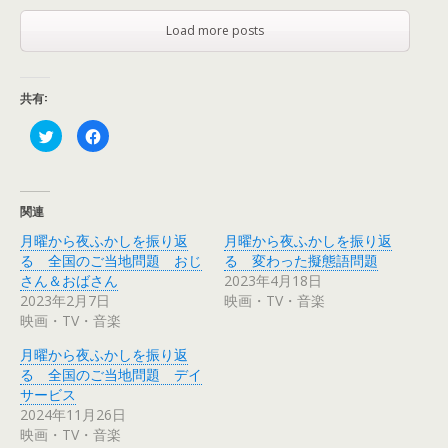
Load more posts
共有:
ク
F
リ
a
ッ
c
ク
e
し
b
て
o
T
o
関連
w
k
i
で
月曜から夜ふかしを振り返
月曜から夜ふかしを振り返
t
共
t
有
る 全国のご当地問題 おじ
る 変わった擬態語問題
e
す
r
る
さん＆おばさん
2023年4月18日
で
に
2023年2月7日
映画・TV・音楽
共
は
有
ク
映画・TV・音楽
(
リ
新
ッ
し
ク
月曜から夜ふかしを振り返
い
し
ウ
て
る 全国のご当地問題 デイ
ィ
く
サービス
ン
だ
ド
さ
2024年11月26日
ウ
い
で
(
映画・TV・音楽
開
新