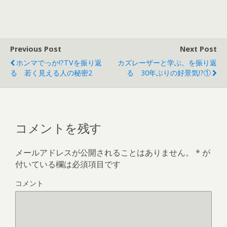
き
し
ま
い
す
ウ
)
ィ
ン
ド
ウ
で
Previous Post
Next Post
開
き
ホンマでっか!?TVを振り返
カズレーザーと学ぶ。を振り返
ま
す
る 若く見える人の秘密2
る 30年ぶりの好景気!?①
)
コメントを残す
メールアドレスが公開されることはありません。
*
が
付いている欄は必須項目です
コメント