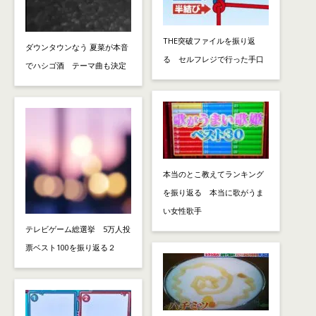
THE突破ファイルを振り返
ダウンタウンなう 夏菜が本音
る セルフレジで行った手口
でハシゴ酒 テーマ曲も決定
本当のとこ教えてランキング
を振り返る 本当に歌がうま
い女性歌手
テレビゲーム総選挙 5万人投
票ベスト100を振り返る２