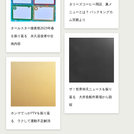
タリーズコーヒー用語、裏メ
ニューとは？ バックキングカ
ム宮殿より
オールスター後夜祭2023年春
を振り返る 永久追放者や企
画内容
ザ！世界仰天ニュースを振り
返る 大井造船作業場から脱
獄
ホンマでっか!?TVを振り返
る ラクして運動不足解消