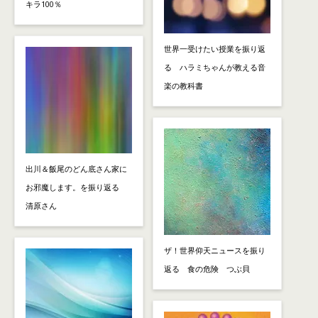
キラ100％
世界一受けたい授業を振り返
る ハラミちゃんが教える音
楽の教科書
出川＆飯尾のどん底さん家に
お邪魔します。を振り返る
清原さん
ザ！世界仰天ニュースを振り
返る 食の危険 つぶ貝