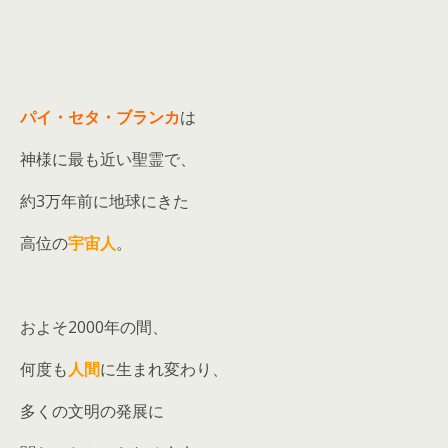
パイ・セタ・ブランカ
は
神様に最も近い聖霊で、
約3万年前に地球にきた
高位の
宇宙人
。
およそ2000年の間、
何度も
人
間
に生まれ変わり、
多くの文明の発展に