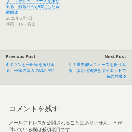
ザ！世界仰天ニュースを振り
い
し
ウ
て
返る 解散命令が確定した宗
ィ
く
教団体
ン
だ
ド
さ
2025年6月1日
ウ
い
で
(
映画・TV・音楽
開
新
き
し
ま
い
す
ウ
)
ィ
ン
ド
ウ
で
Previous Post
Next Post
開
き
ポツンと一軒家を振り返
ザ！世界仰天ニュースを振り返
ま
す
る 平家の落人の隠れ里!?
る 炭水化物抜きダイエットで
)
命の危機
コメントを残す
メールアドレスが公開されることはありません。
*
が
付いている欄は必須項目です