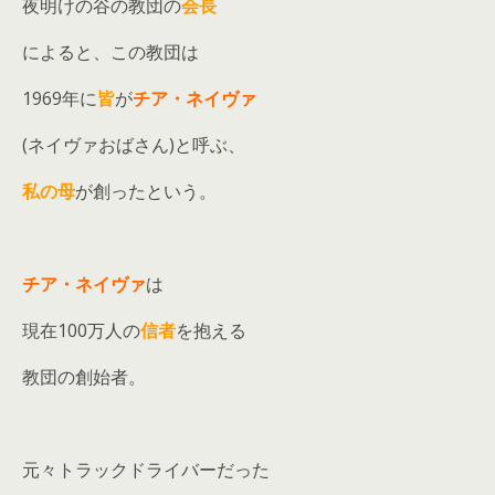
夜明けの谷の教団の
会長
によると、この教団は
1969年に
皆
が
チア・ネイヴァ
(ネイヴァおばさん)と呼ぶ、
私の母
が創ったという。
チア・ネイヴァ
は
現在100万人の
信者
を抱える
教団の創始者。
元々トラックドライバーだった