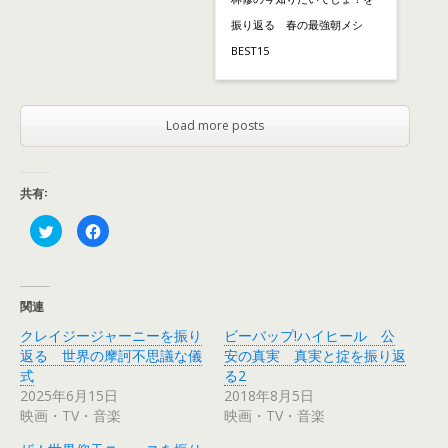
振り返る 春の最強朝メシ
BEST15
Load more posts
共有:
ク
F
リ
a
ッ
c
ク
e
し
b
て
o
T
o
関連
w
k
i
で
クレイジージャーニーを振り
ビーバップ!ハイヒール 公
t
共
t
有
返る 世界の摩訶不思議な儀
安の真実 真実と掟を振り返
e
す
r
る
式
る2
で
に
2025年6月15日
2018年8月5日
共
は
有
ク
映画・TV・音楽
映画・TV・音楽
(
リ
新
ッ
し
ク