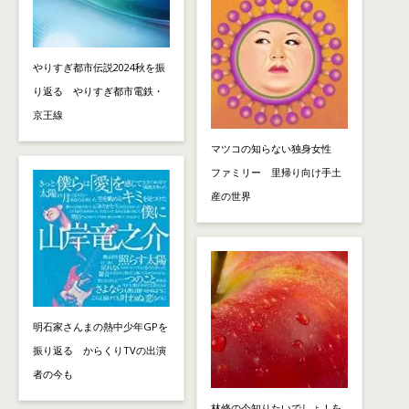
やりすぎ都市伝説2024秋を振
り返る やりすぎ都市電鉄・
京王線
マツコの知らない独身女性
ファミリー 里帰り向け手土
産の世界
明石家さんまの熱中少年GPを
振り返る からくりTVの出演
者の今も
林修の今知りたいでしょ！を