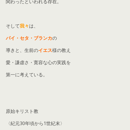
関わったといわれる存在。
そして
我々
は、
パイ・セタ・ブランカ
の
導きと、生前の
イエス
様の教え
愛・謙虚さ・寛容な心の実践を
第一に考えている。
原始キリスト教
〈紀元30年頃から1世紀末〉