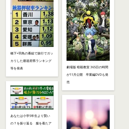
橋下×羽鳥の番組で旅行でガッ
カリした都道府県ランキング
劇場版 暗殺教室 365日の時間
等を発表
が11月公開 卒業編DVDも発
売
あなたは小学5年生より賢い
の？を振り返る 服を着たア