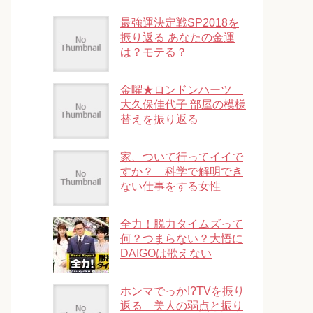
最強運決定戦SP2018を
振り返る あなたの金運
は？モテる？
金曜★ロンドンハーツ
大久保佳代子 部屋の模様
替えを振り返る
家、ついて行ってイイで
すか？ 科学で解明でき
ない仕事をする女性
全力！脱力タイムズって
何？つまらない？大悟に
DAIGOは歌えない
ホンマでっか!?TVを振り
返る 美人の弱点と振り