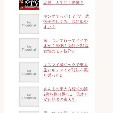
恋愛、人生にも影響？
ホンマでっか！？TV 遺
伝子のしくみ 親に似や
すい？
家、ついて行ってイイで
すか？AKBも受けた24歳
女性のモテ技7つ
キスマイ魔ジックで東大
生とキスマイが対決を振
り返った1
さんまの東大方程式の第
2弾を振り返る1 天才と
変わり者の東大生