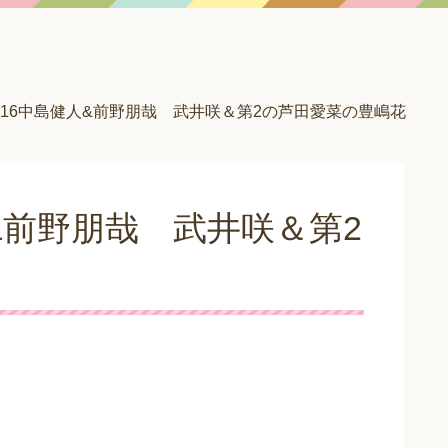
016中島健人&前野朋哉 武井咲＆第2の芦田愛菜の豊嶋花
&前野朋哉 武井咲＆第2