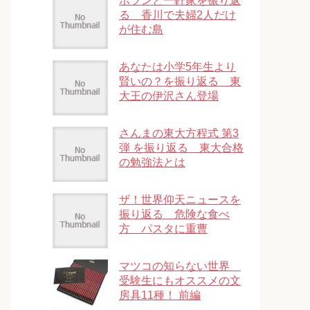
ポツンと一軒家を振り返
る 香川で夫婦2人だけ
が住む島
あなたは小学5年生より
賢いの？を振り返る 東
大王の伊沢さん登場
さんまの東大方程式 第3
弾 を振り返る 東大合格
の勉強法とは
ザ！世界仰天ニュースを
振り返る 危険な食べ
方 パスタに重曹
マツコの知らない世界
受験生にもオススメの文
房具11種！ 前編