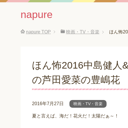
napure
napure
TOP
映画・TV・音楽
ほん怖2
ほん怖2016中島健人
の芦田愛菜の豊嶋花
2016年7月27日
映画・TV・音楽
夏と言えば、海だ！花火だ！太陽だぁ～！