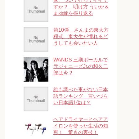
家、ついて行ってイイで
すか？ 明け方 ういか＆
まゆ編を振り返る
第10弾 さんまの東大方
程式 東大生が憧れるど
うしても会いたい人
WANDS 三期ボーカルで
元ジャニーズJr.の和久二
郎は今？
誰も調べた事がない日本
語ランキング 言いづら
い日本語1位は？
ヘアドライヤーとヘアア
イロンを使った生活の知
恵！ 驚きの裏技！