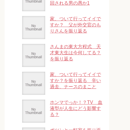
回される男の愚か1
家、ついて行ってイイで
すか？ 父が外交官のも
りさんを振り返る
さんまの東大方程式 天
才東大生は今何してる？
を振り返る
家、ついて行ってイイで
すか？を振り返る 辛い
過去、ナースのまこと
ホンマでっか！？TV 血
液型が人生にどう影響す
る？