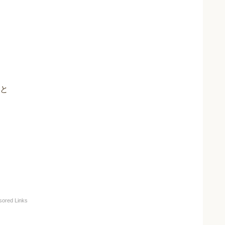
と
sored Links