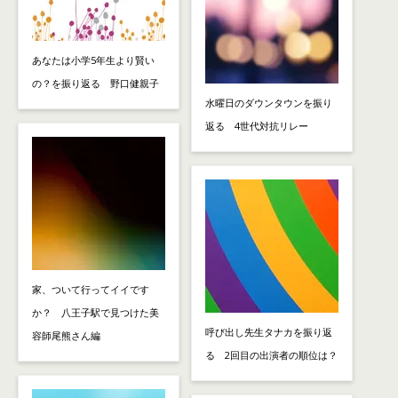
あなたは小学5年生より賢い
の？を振り返る 野口健親子
水曜日のダウンタウンを振り
返る 4世代対抗リレー
家、ついて行ってイイです
か？ 八王子駅で見つけた美
呼び出し先生タナカを振り返
容師尾熊さん編
る 2回目の出演者の順位は？