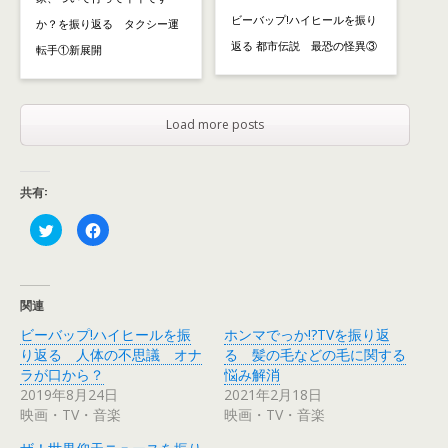
ビーバップ!ハイヒールを振り
か？を振り返る タクシー運
返る 都市伝説 最恐の怪異③
転手①新展開
Load more posts
共有:
ク
F
リ
a
ッ
c
ク
e
し
b
て
o
T
o
関連
w
k
i
で
ビーバップ!ハイヒールを振
ホンマでっか!?TVを振り返
t
共
t
有
り返る 人体の不思議 オナ
る 髪の毛などの毛に関する
e
す
r
る
ラが口から？
悩み解消
で
に
2019年8月24日
2021年2月18日
共
は
有
ク
映画・TV・音楽
映画・TV・音楽
(
リ
新
ッ
し
ク