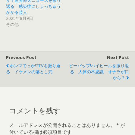
ザ！世界仰天ニュースを振り
い
し
ウ
て
返る 感染症にしょっちゅう
ィ
く
かかる芸人
ン
だ
ド
さ
2025年8月9日
ウ
い
で
(
その他
開
新
き
し
ま
い
す
ウ
)
ィ
ン
ド
ウ
で
Previous Post
Next Post
開
き
ホンマでっか!?TVを振り返
ビーバップ!ハイヒールを振り返
ま
す
る イケメンの落とし穴
る 人体の不思議 オナラが口
)
から？
コメントを残す
メールアドレスが公開されることはありません。
*
が
付いている欄は必須項目です