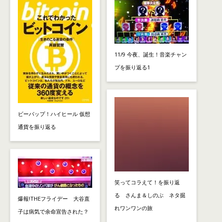
11/9 今夜、誕生！音楽チャン
プを振り返る1
ビーバップ！ハイヒール 仮想
通貨を振り返る
笑ってコラえて！を振り返
る さんま＆しのぶ ネタ掘
爆報!THEフライデー 大谷直
れワンワンの旅
子は病気で余命宣告された？