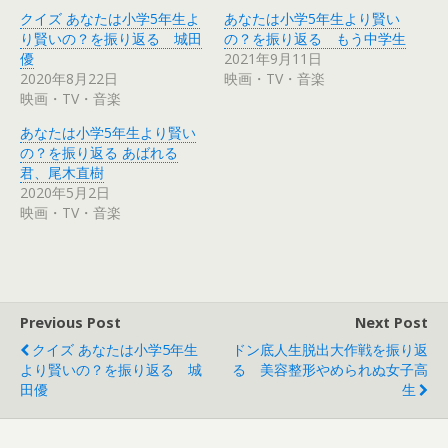
i
で
クイズ あなたは小学5年生よ
あなたは小学5年生より賢い
t
共
t
有
り賢いの？を振り返る 城田
の？を振り返る もう中学生
e
す
r
る
優
2021年9月11日
で
に
2020年8月22日
映画・TV・音楽
共
は
有
ク
映画・TV・音楽
(
リ
新
ッ
し
ク
あなたは小学5年生より賢い
い
し
ウ
て
の？を振り返る あばれる
ィ
く
君、尾木直樹
ン
だ
ド
さ
2020年5月2日
ウ
い
で
(
映画・TV・音楽
開
新
き
し
ま
い
す
ウ
)
ィ
ン
ド
ウ
で
Previous Post
Next Post
開
き
クイズ あなたは小学5年生
ドン底人生脱出大作戦を振り返
ま
す
より賢いの？を振り返る 城
る 美容整形やめられぬ女子高
)
田優
生