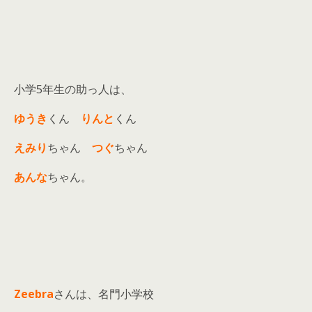
小学5年生の助っ人は、
ゆうき
くん
りんと
くん
えみり
ちゃん
つぐ
ちゃん
あんな
ちゃん。
Zeebra
さんは、名門小学校