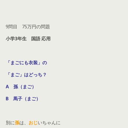
9問目 75万円の問題
小学3年生 国語 応用
「まごにも衣装」の
「まご」はどっち？
A 孫（まご）
B 馬子（まご）
別に
孫
は、
おじ
いちゃんに