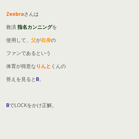
Zeebra
さんは
救済
指名カンニング
を
使用して、
父
が
自身
の
ファンであるという
体育が得意な
りんと
くんの
答えを見ると
B
。
B
でLOCKをかけ正解。