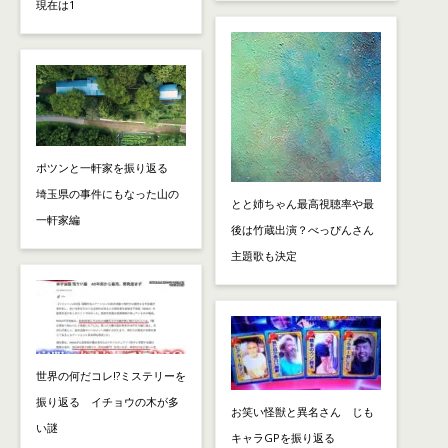
現在は1
ポツンと一軒家を振り返る
埼玉県の事件にもなった山の
とと姉ちゃん最高視聴率や最
一軒家編
後は竹蔵出演？べっぴんさん
主題歌も決定
世界の何だコレ!?ミステリーを
振り返る イチョウの木が多
お笑い怪獣と異名さん じも
い謎
キャラGPを振り返る