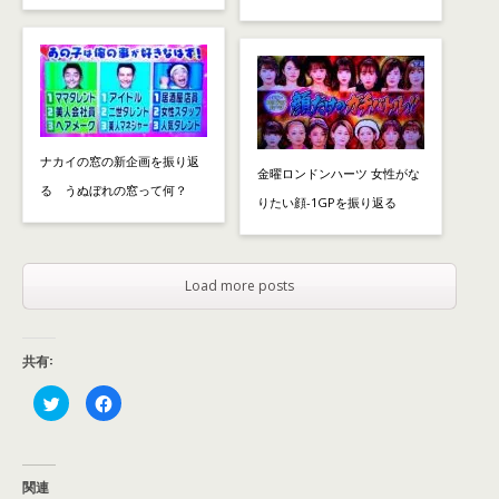
ナカイの窓の新企画を振り返
金曜ロンドンハーツ 女性がな
る うぬぼれの窓って何？
りたい顔-1GPを振り返る
Load more posts
共有:
ク
F
リ
a
ッ
c
ク
e
し
b
て
o
T
o
関連
w
k