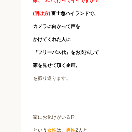
家、ついて行ってイイですか？
(明け方)
富士急ハイランドで、
カメラに向かって声を
かけてくれた人に
『フリーパス代』をお支払して
家を見せて頂く企画。
を振り返ります。
家にお化けがいる!?
という
女性
は、
男性
2人と