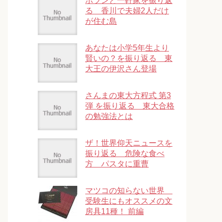
ポツンと一軒家を振り返
る 香川で夫婦2人だけ
が住む島
あなたは小学5年生より
賢いの？を振り返る 東
大王の伊沢さん登場
さんまの東大方程式 第3
弾 を振り返る 東大合格
の勉強法とは
ザ！世界仰天ニュースを
振り返る 危険な食べ
方 パスタに重曹
マツコの知らない世界
受験生にもオススメの文
房具11種！ 前編