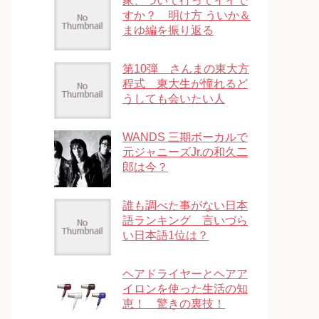
家、ついて行ってイイで
すか？ 明け方 ういか＆
まゆ編を振り返る
第10弾 さんまの東大方
程式 東大生が憧れるど
うしても会いたい人
WANDS 三期ボーカルで
元ジャニーズJr.の和久二
郎は今？
誰も調べた事がない日本
語ランキング 言いづら
い日本語1位は？
ヘアドライヤーとヘアア
イロンを使った生活の知
恵！ 驚きの裏技！