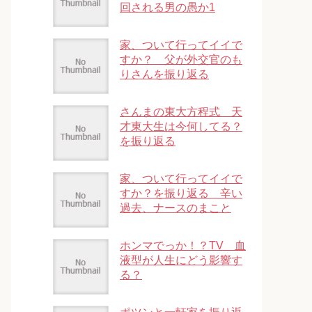
回される男の愚か1
家、ついて行ってイイで
すか？ 父が外交官のも
りさんを振り返る
さんまの東大方程式 天
才東大生は今何してる？
を振り返る
家、ついて行ってイイで
すか？を振り返る 辛い
過去、ナースのまこと
ホンマでっか！？TV 血
液型が人生にどう影響す
る？