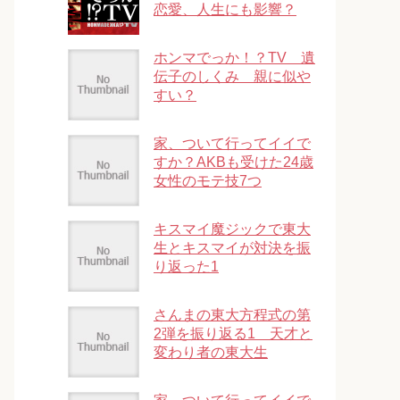
恋愛、人生にも影響？
ホンマでっか！？TV 遺
伝子のしくみ 親に似や
すい？
家、ついて行ってイイで
すか？AKBも受けた24歳
女性のモテ技7つ
キスマイ魔ジックで東大
生とキスマイが対決を振
り返った1
さんまの東大方程式の第
2弾を振り返る1 天才と
変わり者の東大生