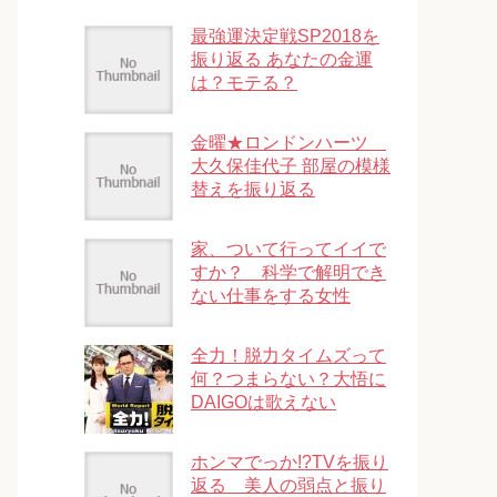
最強運決定戦SP2018を
振り返る あなたの金運
は？モテる？
金曜★ロンドンハーツ
大久保佳代子 部屋の模様
替えを振り返る
家、ついて行ってイイで
すか？ 科学で解明でき
ない仕事をする女性
全力！脱力タイムズって
何？つまらない？大悟に
DAIGOは歌えない
ホンマでっか!?TVを振り
返る 美人の弱点と振り