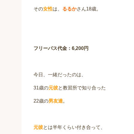
その
女性
は、
るるか
さん18歳。
フリーパス代金：6,200円
今日、一緒だったのは、
31歳の
元彼
と教習所で知り合った
22歳の
男友達
。
元彼
とは半年くらい付き合って、