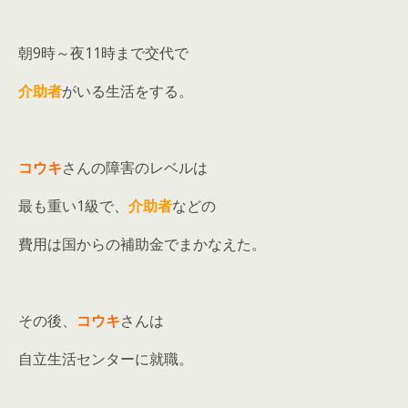
朝9時～夜11時まで交代で
介助者
がいる生活をする。
コウキ
さんの障害のレベルは
最も重い1級で、
介助者
などの
費用は国からの補助金でまかなえた。
その後、
コウキ
さんは
自立生活センターに就職。