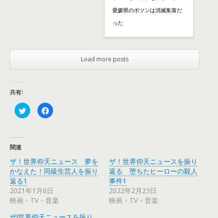
愛媛県のポツンは消滅集落だ
った
Load more posts
共有:
ク
F
リ
a
ッ
c
ク
e
し
b
て
o
T
o
関連
w
k
i
で
ザ！世界仰天ニュース 夢を
ザ！世界仰天ニュースを振り
t
共
t
有
かなえた！同級生芸人を振り
返る 堕ちたヒーローの殺人
e
す
r
る
返る1
事件1
で
に
2021年1月6日
2022年2月23日
共
は
有
ク
映画・TV・音楽
映画・TV・音楽
(
リ
新
ッ
し
ク
ザ!世界仰天ニュースを振り