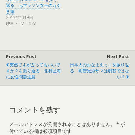
い
し
ウ
て
返る 元マラソン女王の万引
ィ
く
き編
ン
だ
ド
さ
2019年1月9日
ウ
い
で
(
映画・TV・音楽
開
新
き
し
ま
い
す
ウ
)
ィ
ン
ド
ウ
で
Previous Post
Next Post
開
き
突然ですが占ってもいいで
日本人のおなまえっ！を振り返
ま
す
すか？を振り返る 北村匠海
る 明智光秀サマは明智ではな
)
に女性問題注意
い？
コメントを残す
メールアドレスが公開されることはありません。
*
が
付いている欄は必須項目です