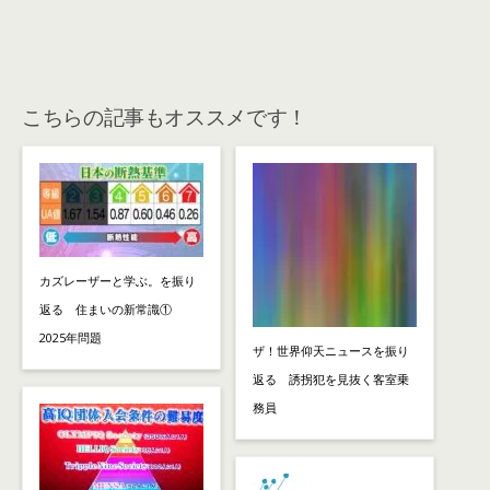
こちらの記事もオススメです！
カズレーザーと学ぶ。を振り
返る 住まいの新常識①
2025年問題
ザ！世界仰天ニュースを振り
返る 誘拐犯を見抜く客室乗
務員