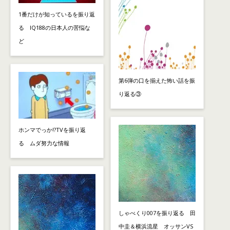
1番だけが知っているを振り返
る IQ188の日本人の苦悩な
ど
第6弾の口を揃えた怖い話を振
り返る③
ホンマでっか!?TVを振り返
る ムダ努力な情報
しゃべくり007を振り返る 田
中圭＆横浜流星 オッサンVS