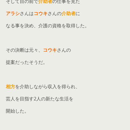
そして目の前で
介助者
の仕事を見た
アラシ
さんは
コウキ
さんの
介助者
に
なる事を決め、介護の資格を取得した。
その決断は元々、
コウキ
さんの
提案だったそうだ。
相方
を介助しながら収入を得られ、
芸人を目指す2人の新たな生活を
開始した。