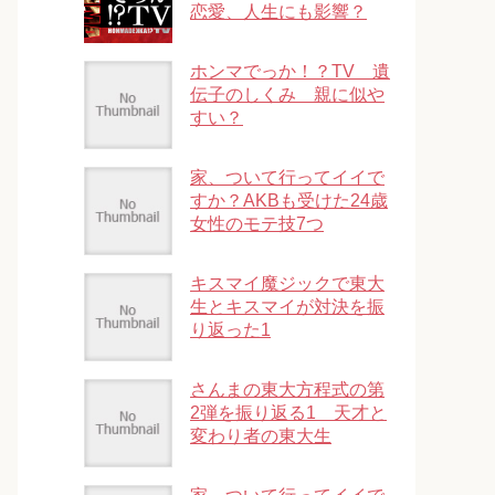
恋愛、人生にも影響？
ホンマでっか！？TV 遺
伝子のしくみ 親に似や
すい？
家、ついて行ってイイで
すか？AKBも受けた24歳
女性のモテ技7つ
キスマイ魔ジックで東大
生とキスマイが対決を振
り返った1
さんまの東大方程式の第
2弾を振り返る1 天才と
変わり者の東大生