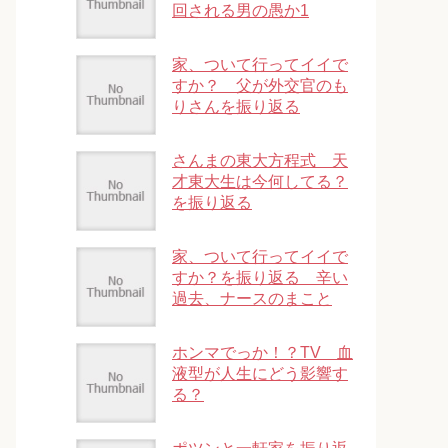
回される男の愚か1
家、ついて行ってイイで
すか？ 父が外交官のも
りさんを振り返る
さんまの東大方程式 天
才東大生は今何してる？
を振り返る
家、ついて行ってイイで
すか？を振り返る 辛い
過去、ナースのまこと
ホンマでっか！？TV 血
液型が人生にどう影響す
る？