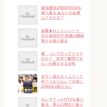
最強運決定戦SP2018を
振り返る あなたの金運
は？モテる？
金曜★ロンドンハーツ
大久保佳代子 部屋の模様
替えを振り返る
家、ついて行ってイイで
すか？ 科学で解明でき
ない仕事をする女性
全力！脱力タイムズって
何？つまらない？大悟に
DAIGOは歌えない
ホンマでっか!?TVを振り
返る 美人の弱点と振り