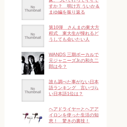
家、ついて行ってイイで
すか？ 明け方 ういか＆
まゆ編を振り返る
第10弾 さんまの東大方
程式 東大生が憧れるど
うしても会いたい人
WANDS 三期ボーカルで
元ジャニーズJr.の和久二
郎は今？
誰も調べた事がない日本
語ランキング 言いづら
い日本語1位は？
ヘアドライヤーとヘアア
イロンを使った生活の知
恵！ 驚きの裏技！