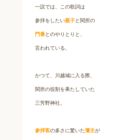
一説では、この歌詞は
参拝をしたい
親子
と関所の
門番
とのやりとりと、
言われている。
かつて、川越城に入る際、
関所の役割を果たしていた
三芳野神社。
参拝客
の多さに驚いた
藩主
が