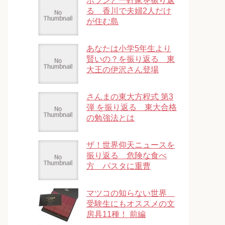
ポツンと一軒家を振り返
る 香川で夫婦2人だけ
が住む島
あなたは小学5年生より
賢いの？を振り返る 東
大王の伊沢さん登場
さんまの東大方程式 第3
弾 を振り返る 東大合格
の勉強法とは
ザ！世界仰天ニュースを
振り返る 危険な食べ
方 パスタに重曹
マツコの知らない世界
受験生にもオススメの文
房具11種！ 前編