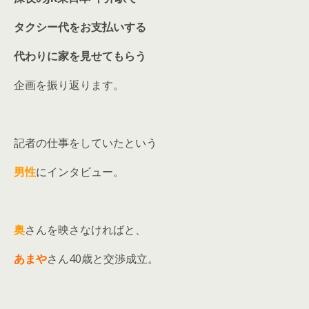
タクシー代を
お支払いする
代わりに
家を
見せてもらう
企画を振り返ります。
記者の仕事をしていたという
男性
にインタビュー。
奥
さんを映さなければと、
あまや
さん40歳と交渉成立。