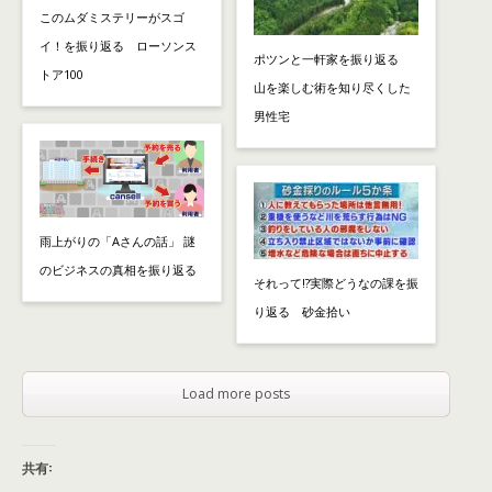
このムダミステリーがスゴ
イ！を振り返る ローソンス
ポツンと一軒家を振り返る
トア100
山を楽しむ術を知り尽くした
男性宅
雨上がりの「Aさんの話」 謎
のビジネスの真相を振り返る
それって!?実際どうなの課を振
り返る 砂金拾い
Load more posts
共有: