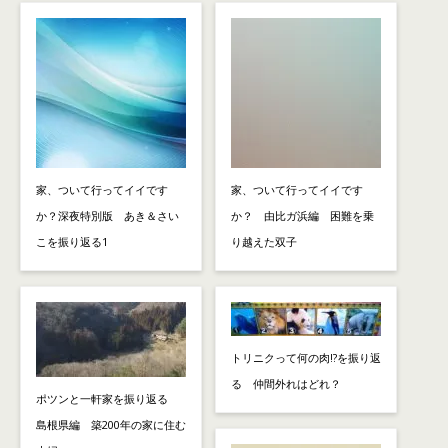
家、ついて行ってイイです
家、ついて行ってイイです
か？深夜特別版 あき＆さい
か？ 由比ガ浜編 困難を乗
こを振り返る1
り越えた双子
トリニクって何の肉!?を振り返
る 仲間外れはどれ？
ポツンと一軒家を振り返る
島根県編 築200年の家に住む