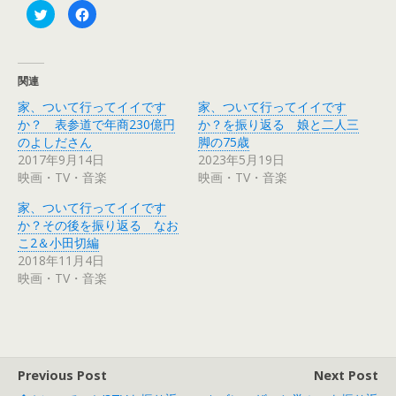
ク
F
リ
a
ッ
c
ク
e
し
b
て
o
T
o
関連
w
k
i
で
家、ついて行ってイイです
家、ついて行ってイイです
t
共
t
有
か？ 表参道で年商230億円
か？を振り返る 娘と二人三
e
す
r
る
のよしださん
脚の75歳
で
に
2017年9月14日
2023年5月19日
共
は
有
ク
映画・TV・音楽
映画・TV・音楽
(
リ
新
ッ
し
ク
家、ついて行ってイイです
い
し
ウ
て
か？その後を振り返る なお
ィ
く
こ2＆小田切編
ン
だ
ド
さ
2018年11月4日
ウ
い
で
(
映画・TV・音楽
開
新
き
し
ま
い
す
ウ
)
ィ
ン
ド
ウ
で
Previous Post
Next Post
開
き