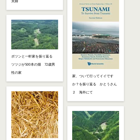
夫婦
ポツンと一軒家を振り返る
ツツジが500本の畑 72歳男
性の家
家、ついて行ってイイです
か？を振り返る かとうさん
２ 海外にて