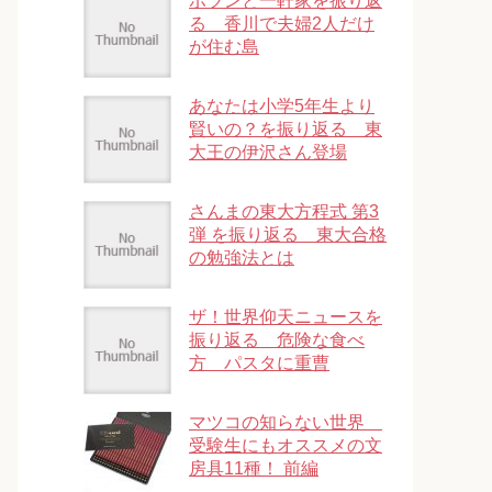
ポツンと一軒家を振り返
る 香川で夫婦2人だけ
が住む島
あなたは小学5年生より
賢いの？を振り返る 東
大王の伊沢さん登場
さんまの東大方程式 第3
弾 を振り返る 東大合格
の勉強法とは
ザ！世界仰天ニュースを
振り返る 危険な食べ
方 パスタに重曹
マツコの知らない世界
受験生にもオススメの文
房具11種！ 前編