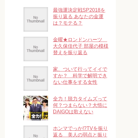
最強運決定戦SP2018を
振り返る あなたの金運
は？モテる？
金曜★ロンドンハーツ
大久保佳代子 部屋の模様
替えを振り返る
家、ついて行ってイイで
すか？ 科学で解明でき
ない仕事をする女性
全力！脱力タイムズって
何？つまらない？大悟に
DAIGOは歌えない
ホンマでっか!?TVを振り
返る 美人の弱点と振り