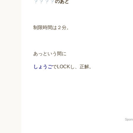
のあと
制限時間は２分。
あっという間に
しょうご
でLOCKし、正解。
Spon