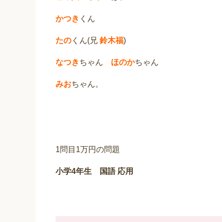
かつき
くん
たの
くん(兄
鈴木福
)
なつき
ちゃん
ほのか
ちゃん
みお
ちゃん。
1問目1万円の問題
小学4年生 国語 応用