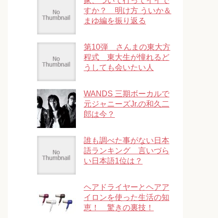
家、ついて行ってイイで
すか？ 明け方 ういか＆
まゆ編を振り返る
第10弾 さんまの東大方
程式 東大生が憧れるど
うしても会いたい人
WANDS 三期ボーカルで
元ジャニーズJr.の和久二
郎は今？
誰も調べた事がない日本
語ランキング 言いづら
い日本語1位は？
ヘアドライヤーとヘアア
イロンを使った生活の知
恵！ 驚きの裏技！