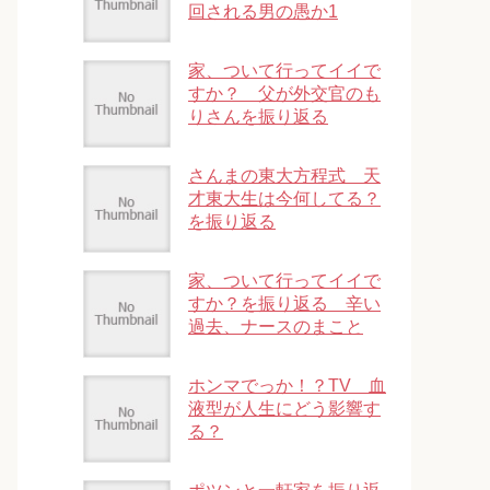
回される男の愚か1
家、ついて行ってイイで
すか？ 父が外交官のも
りさんを振り返る
さんまの東大方程式 天
才東大生は今何してる？
を振り返る
家、ついて行ってイイで
すか？を振り返る 辛い
過去、ナースのまこと
ホンマでっか！？TV 血
液型が人生にどう影響す
る？