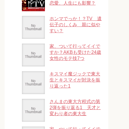
恋愛、人生にも影響？
ホンマでっか！？TV 遺
伝子のしくみ 親に似や
すい？
家、ついて行ってイイで
すか？AKBも受けた24歳
女性のモテ技7つ
キスマイ魔ジックで東大
生とキスマイが対決を振
り返った1
さんまの東大方程式の第
2弾を振り返る1 天才と
変わり者の東大生