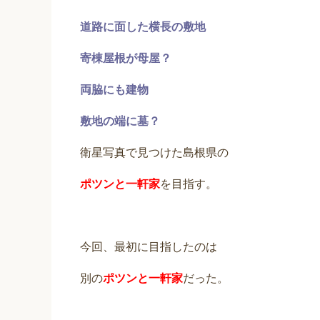
道路に面した横長の敷地
寄棟屋根が母屋？
両脇にも建物
敷地の端に墓？
衛星写真で見つけた島根県の
ポツンと一軒家
を目指す。
今回、最初に目指したのは
別の
ポツンと一軒家
だった。