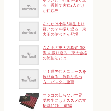
ポツンと一軒家を振り返
る 香川で夫婦2人だけ
が住む島
あなたは小学5年生より
賢いの？を振り返る 東
大王の伊沢さん登場
さんまの東大方程式 第3
弾 を振り返る 東大合格
の勉強法とは
ザ！世界仰天ニュースを
振り返る 危険な食べ
方 パスタに重曹
マツコの知らない世界
受験生にもオススメの文
房具11種！ 前編