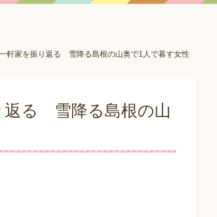
一軒家を振り返る 雪降る島根の山奥で1人で暮す女性
り返る 雪降る島根の山