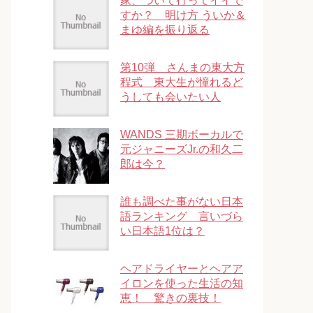
家、ついて行ってイイで
すか？ 明け方 ういか＆
まゆ編を振り返る
第10弾 さんまの東大方
程式 東大生が憧れるど
うしても会いたい人
WANDS 三期ボーカルで
元ジャニーズJr.の和久二
郎は今？
誰も調べた事がない日本
語ランキング 言いづら
い日本語1位は？
ヘアドライヤーとヘアア
イロンを使った生活の知
恵！ 驚きの裏技！