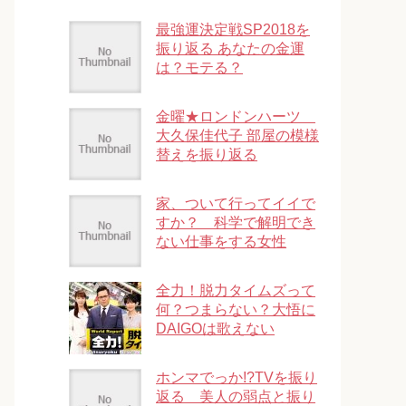
最強運決定戦SP2018を
振り返る あなたの金運
は？モテる？
金曜★ロンドンハーツ
大久保佳代子 部屋の模様
替えを振り返る
家、ついて行ってイイで
すか？ 科学で解明でき
ない仕事をする女性
全力！脱力タイムズって
何？つまらない？大悟に
DAIGOは歌えない
ホンマでっか!?TVを振り
返る 美人の弱点と振り