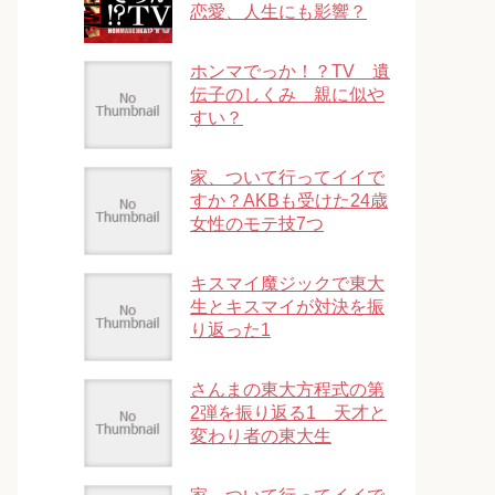
恋愛、人生にも影響？
ホンマでっか！？TV 遺
伝子のしくみ 親に似や
すい？
家、ついて行ってイイで
すか？AKBも受けた24歳
女性のモテ技7つ
キスマイ魔ジックで東大
生とキスマイが対決を振
り返った1
さんまの東大方程式の第
2弾を振り返る1 天才と
変わり者の東大生