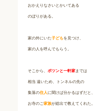
おかえりなさいとかいてある
のぼりがある。
家の外にいた
子ども
を見つけ、
家の人を呼んでもらう。
そこから、
ポツンと一軒家
までは
相当 遠いため、トンネルの先の
集落の
住人
に聞けば分かるはずだと、
お寺のご
家族
が総出で教えてくれた。