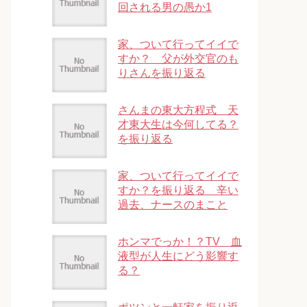
回される男の愚か1
家、ついて行ってイイで
すか？ 父が外交官のも
りさんを振り返る
さんまの東大方程式 天
才東大生は今何してる？
を振り返る
家、ついて行ってイイで
すか？を振り返る 辛い
過去、ナースのまこと
ホンマでっか！？TV 血
液型が人生にどう影響す
る？