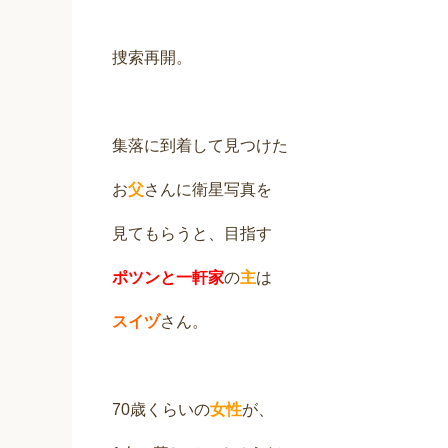
捜索再開。
集落に到着して見つけた
お
父
さんに衛星写真を
見てもらうと、目指す
ポツンと一軒家
の
主
は
スイヅ
さん。
70歳くらいの
女性
が、