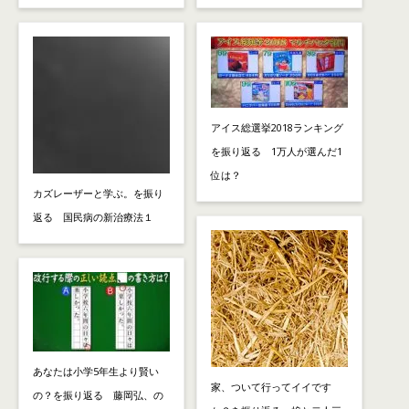
アイス総選挙2018ランキング
を振り返る 1万人が選んだ1
位は？
カズレーザーと学ぶ。を振り
返る 国民病の新治療法１
あなたは小学5年生より賢い
家、ついて行ってイイです
の？を振り返る 藤岡弘、の