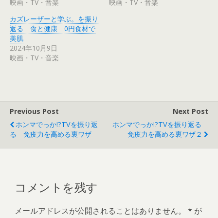
映画・TV・音楽
映画・TV・音楽
(
リ
新
ッ
し
ク
カズレーザーと学ぶ。を振り
い
し
ウ
て
返る 食と健康 0円食材で
ィ
く
美肌
ン
だ
ド
さ
2024年10月9日
ウ
い
で
(
映画・TV・音楽
開
新
き
し
ま
い
す
ウ
)
ィ
ン
ド
ウ
で
Previous Post
Next Post
開
き
ホンマでっか!?TVを振り返
ホンマでっか!?TVを振り返る
ま
す
る 免疫力を高める裏ワザ
免疫力を高める裏ワザ２
)
コメントを残す
メールアドレスが公開されることはありません。
*
が