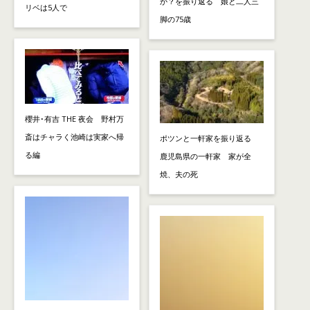
か？を振り返る 娘と二人三
リベは5人で
脚の75歳
櫻井･有吉 THE 夜会 野村万
斎はチャラく池崎は実家へ帰
ポツンと一軒家を振り返る
る編
鹿児島県の一軒家 家が全
焼、夫の死