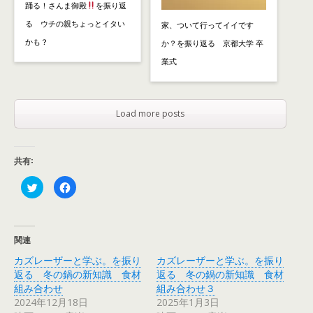
踊る！さんま御殿
を振り返
る ウチの親ちょっとイタい
家、ついて行ってイイです
かも？
か？を振り返る 京都大学 卒
業式
Load more posts
共有:
ク
F
リ
a
ッ
c
ク
e
し
b
て
o
T
o
関連
w
k
i
で
カズレーザーと学ぶ。を振り
カズレーザーと学ぶ。を振り
t
共
t
有
返る 冬の鍋の新知識 食材
返る 冬の鍋の新知識 食材
e
す
r
る
組み合わせ
組み合わせ３
で
に
2024年12月18日
2025年1月3日
共
は
有
ク