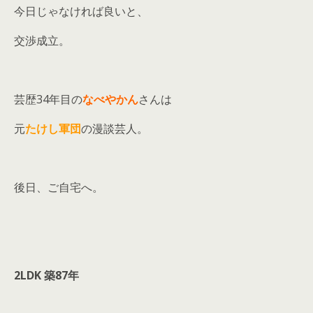
今日じゃなければ良いと、
交渉成立。
芸歴34年目の
なべやかん
さんは
元
たけし軍団
の漫談芸人。
後日、ご自宅へ。
2LDK
築87年