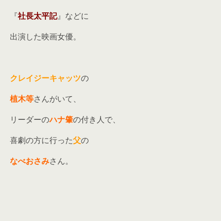
『
社長太平記
』などに
出演した映画女優。
クレイジーキャッツ
の
植木等
さんがいて、
リーダーの
ハナ肇
の付き人で、
喜劇の方に行った
父
の
なべおさみ
さん。