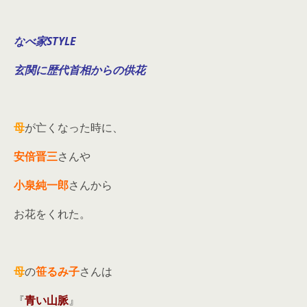
なべ家STYLE
玄関に歴代首相からの供花
母
が亡くなった時に、
安倍晋三
さんや
小泉純一郎
さんから
お花をくれた。
母
の
笹るみ子
さんは
『
青い山脈
』