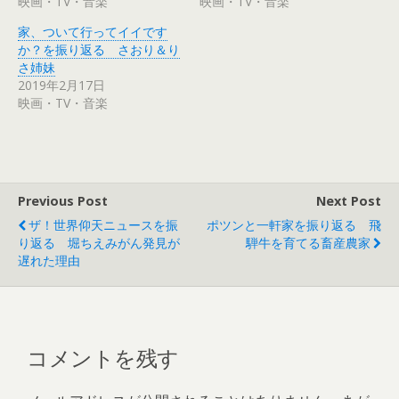
映画・TV・音楽
映画・TV・音楽
(
リ
新
ッ
し
ク
家、ついて行ってイイです
い
し
ウ
て
か？を振り返る さおり＆り
ィ
く
さ姉妹
ン
だ
ド
さ
2019年2月17日
ウ
い
で
(
映画・TV・音楽
開
新
き
し
ま
い
す
ウ
)
ィ
ン
ド
ウ
で
Previous Post
Next Post
開
き
ザ！世界仰天ニュースを振
ポツンと一軒家を振り返る 飛
ま
す
り返る 堀ちえみがん発見が
騨牛を育てる畜産農家
)
遅れた理由
コメントを残す