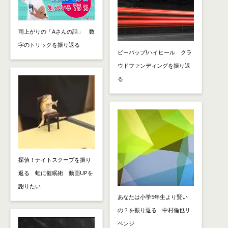
雨上がりの「Aさんの話」 数
字のトリックを振り返る
ビーバップ!ハイヒール クラ
ウドファンディングを振り返
る
探偵！ナイトスクープを振り
返る 蛙に催眠術 動画UPを
謝りたい
あなたは小学5年生より賢い
の？を振り返る 中村倫也リ
ベンジ