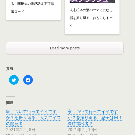
る 関暁夫の怪感話＆不可思
人志松本の酒のツマミになる
議ロード
話を振り返る おもらしトー
ク
Load more posts
共有:
ク
F
リ
a
ッ
c
ク
e
し
b
て
o
T
o
関連
w
k
i
で
家、ついて行ってイイです
家、ついて行ってイイです
t
共
t
有
か？を振り返る 人気アイス
か？を振り返る 息子はM-1
e
す
r
る
の開発者
決勝進出者？
で
に
2021年12月8日
2021年2月10日
共
は
有
ク