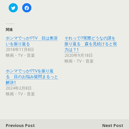
ク
F
リ
a
ッ
c
ク
e
し
b
て
o
T
o
関連
w
k
i
で
ホンマでっか!?TV 目は奥深
それって!?実際どうなの課を
t
共
t
有
いを振り返る
振り返る 森を見続けると視
e
す
r
る
2018年11月8日
力は？1
で
に
映画・TV・音楽
2020年9月18日
共
は
有
ク
映画・TV・音楽
(
リ
新
ッ
し
ク
ホンマでっか!?TVを振り返
い
し
ウ
て
る 目のお悩み疑問まるっと
ィ
く
解決1
ン
だ
ド
さ
2024年2月8日
ウ
い
で
(
映画・TV・音楽
開
新
き
し
ま
い
す
ウ
)
ィ
ン
ド
ウ
で
Previous Post
Next Post
開