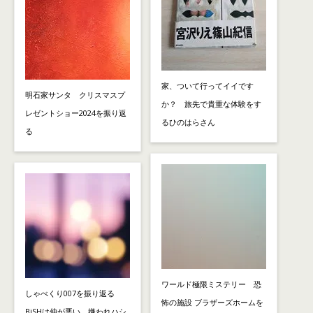
家、ついて行ってイイです
明石家サンタ クリスマスプ
か？ 旅先で貴重な体験をす
レゼントショー2024を振り返
るひのはらさん
る
ワールド極限ミステリー 恐
しゃべくり007を振り返る
怖の施設 ブラザーズホームを
BiSHは仲が悪い 嫌われハシ