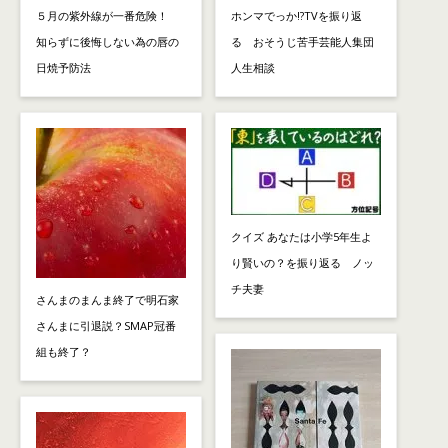
５月の紫外線が一番危険！
ホンマでっか!?TVを振り返
知らずに後悔しない為の唇の
る おそうじ苦手芸能人集団
日焼予防法
人生相談
クイズ あなたは小学5年生よ
り賢いの？を振り返る ノッ
チ夫妻
さんまのまんま終了で明石家
さんまに引退説？SMAP冠番
組も終了？