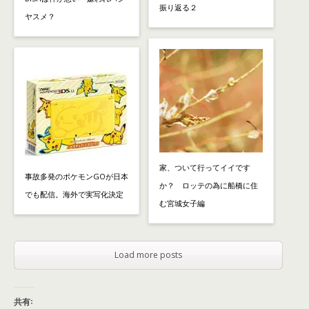
振り返る２
ヤスメ？
家、ついて行ってイイです
事故多発のポケモンGOが日本
か？ ロッテの為に船橋に住
でも配信。海外で実写化決定
む宮城女子編
Load more posts
共有: