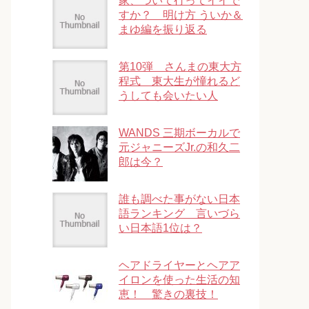
家、ついて行ってイイで
すか？ 明け方 ういか＆
まゆ編を振り返る
第10弾 さんまの東大方
程式 東大生が憧れるど
うしても会いたい人
WANDS 三期ボーカルで
元ジャニーズJr.の和久二
郎は今？
誰も調べた事がない日本
語ランキング 言いづら
い日本語1位は？
ヘアドライヤーとヘアア
イロンを使った生活の知
恵！ 驚きの裏技！