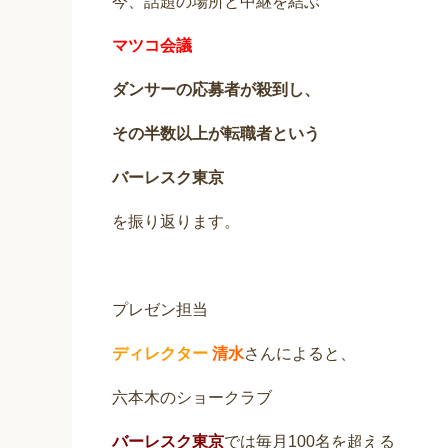
今、話題の場所と中継を結ぶ
マツコ会議
ダンサーの応募者が殺到し、
その半数以上が転職者という
バーレスク東京
を振り返ります。
プレゼン担当
ディレクター
清水
さんによると、
六本木のショークラブ
バーレスク東京
では毎月100名を超える