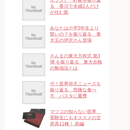
ポツンと一軒家を振り返
る 香川で夫婦2人だけ
が住む島
あなたは小学5年生より
賢いの？を振り返る 東
大王の伊沢さん登場
さんまの東大方程式 第3
弾 を振り返る 東大合格
の勉強法とは
ザ！世界仰天ニュースを
振り返る 危険な食べ
方 パスタに重曹
マツコの知らない世界
受験生にもオススメの文
房具11種！ 前編