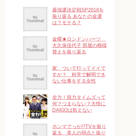
最強運決定戦SP2018を
振り返る あなたの金運
は？モテる？
金曜★ロンドンハーツ
大久保佳代子 部屋の模様
替えを振り返る
家、ついて行ってイイで
すか？ 科学で解明でき
ない仕事をする女性
全力！脱力タイムズって
何？つまらない？大悟に
DAIGOは歌えない
ホンマでっか!?TVを振り
返る 美人の弱点と振り