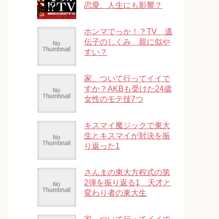
恋愛、人生にも影響？
ホンマでっか！？TV 遺
伝子のしくみ 親に似や
すい？
家、ついて行ってイイで
すか？AKBも受けた24歳
女性のモテ技7つ
キスマイ魔ジックで東大
生とキスマイが対決を振
り返った1
さんまの東大方程式の第
2弾を振り返る1 天才と
変わり者の東大生