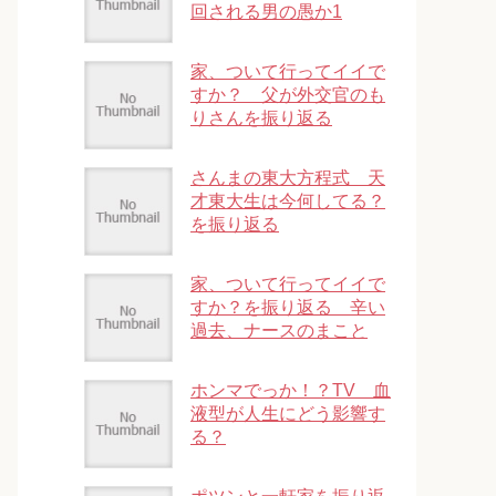
回される男の愚か1
家、ついて行ってイイで
すか？ 父が外交官のも
りさんを振り返る
さんまの東大方程式 天
才東大生は今何してる？
を振り返る
家、ついて行ってイイで
すか？を振り返る 辛い
過去、ナースのまこと
ホンマでっか！？TV 血
液型が人生にどう影響す
る？