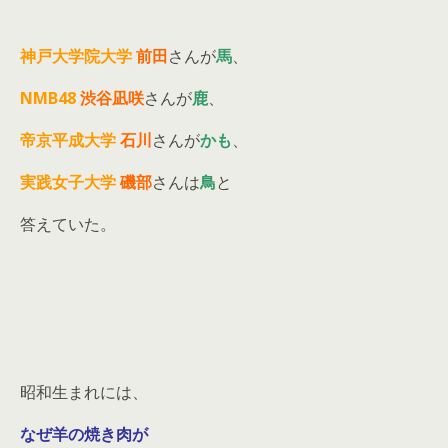
神戸大学院大学
前田
さんが
馬
、
NMB48
渋谷凪咲
さんが
鹿
、
帝京平成大学
石川
さんが
かも
、
実践女子大学
磯部
さんは
鳥
と
答えていた。
昭和生まれには、
なぜ羊の焼き肉が