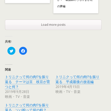
の夢編
Load more posts
共有:
ク
F
リ
a
ッ
c
ク
e
し
b
て
o
T
o
関連
w
k
i
で
トリニクって何の肉!?を振り
トリニクって何の肉!?を振り
t
共
t
有
返る テーマは豆 枝豆が育
返る 平成最後の放送編
e
す
r
る
つと何？
2019年4月15日
で
に
2019年9月28日
映画・TV・音楽
共
は
有
ク
映画・TV・音楽
(
リ
新
ッ
し
ク
トリニクって何の肉!?を振り
い
し
ウ
て
返る ソバ粉って何の粉？