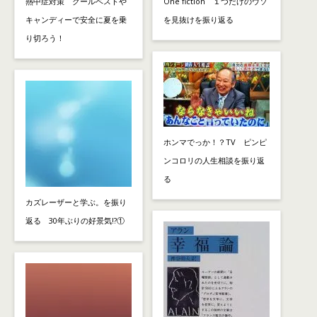
熱中症対策 クールベストや
One fiction １つだけのウソ
キャンディーで安全に夏を乗
を見抜けを振り返る
り切ろう！
ホンマでっか！？TV ピンピ
ンコロリの人生相談を振り返
る
カズレーザーと学ぶ。を振り
返る 30年ぶりの好景気!?①