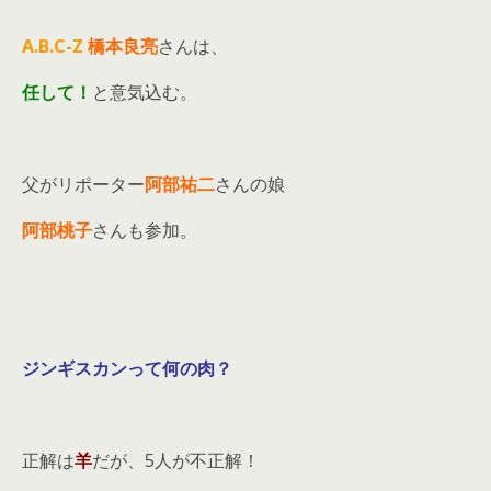
A.B.C-Z
橋本良亮
さんは、
任して！
と意気込む。
父がリポーター
阿部祐二
さんの娘
阿部桃子
さんも参加。
ジンギスカンって
何の肉？
正解は
羊
だが、5人が不正解！