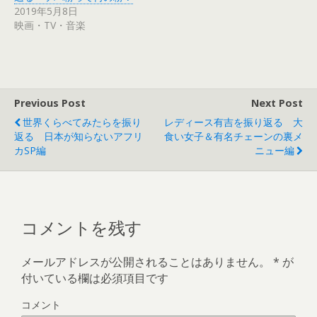
ィ
く
2019年5月8日
ン
だ
ド
さ
映画・TV・音楽
ウ
い
で
(
開
新
き
し
ま
い
す
ウ
)
ィ
ン
ド
Previous Post
Next Post
ウ
で
世界くらべてみたらを振り
レディース有吉を振り返る 大
開
き
返る 日本が知らないアフリ
食い女子＆有名チェーンの裏メ
ま
す
カSP編
ニュー編
)
コメントを残す
メールアドレスが公開されることはありません。
*
が
付いている欄は必須項目です
コメント