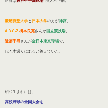
正解は
阪神甲子園球場
で5人不正解。
慶應義塾大学
と
日本大学
の方が
神宮
、
A.B.C-Z
橋本良亮
さんが
国立競技場
、
近藤千尋
さんが
全日本東京球場
で、
代々木辺りにあると答えていた。
昭和生まれには、
高校野球の全国大会を