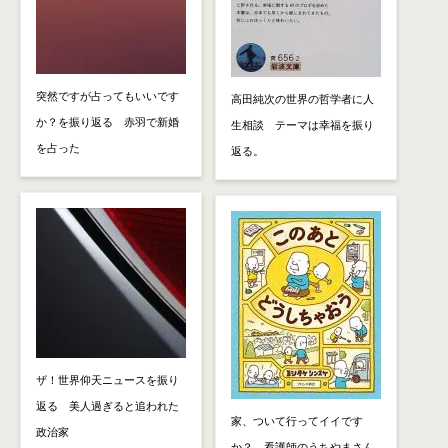
突然ですが占ってもいいです
高田純次の世界の哲学者に人
か？を振り返る 赤羽で新婚
生相談 テーマは幸福を振り
を占った
返る。
ザ！世界仰天ニュースを振り
返る 美人過ぎると追われた
家、ついて行ってイイです
政治家
か？ 看護師のうちやまさん